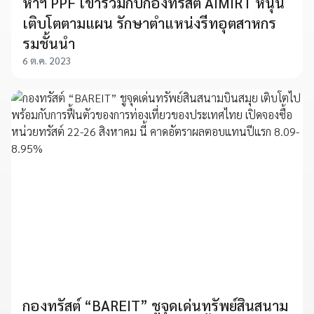
หาฯ PPF เข้ารวมกับกองทรัสต์ AIMIRT หนุน
เติบโตตามแผน รักษาตำแหน่งรีทอุตสาหกร
รมชั้นนำ
6 ต.ค. 2023
กองทรัสต์ “BAREIT” ชูจุดเด่นทรัพย์สินสนาม