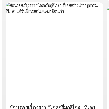
ย้อนรอยเรื่องราว “ไอศกรีมกูลิโกะ” ที่เคย