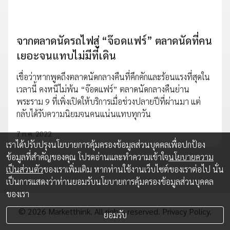
จากตลาดนัดรถไฟสู่ “จ๊อดแฟร์” ตลาดนัดที่คน
เยอะจนแทบไม่มีที่เดิน
เชื่อว่าหากพูดถึงตลาดนัดกลางคืนที่คึกคักและร้อนแรงที่สุดใน
เวลานี้ คงหนีไม่พ้น “จ๊อดแฟร์” ตลาดนัดกลางคืนย่าน
พระราม 9 ที่เพิ่งเปิดให้บริการเมื่อช่วงปลายปีที่ผ่านมา แต่
กลับได้รับความนิยมจนคนแน่นแทบทุกวัน
7 ก.ค. 2022
เราได้ปรับปรุงนโยบายการคุ้มครองข้อมูลส่วนบุคคลเพื่อปกป้อง
ข้อมูลที่สำคัญของคุณ โปรดอ่านและทำความเข้าใจ
นโยบายความ
เป็นส่วนตัว
ของเราเพิ่มเติม หากท่านใช้งานเว็บไซต์ของเราต่อไป นั่น
เป็นการแสดงว่าท่านยอมรับนโยบายการคุ้มครองข้อมูลส่วนบุคคล
ของเรา
© 2026 Marketthink. All rights reserved.
Privacy Policy.
ยอมรับ