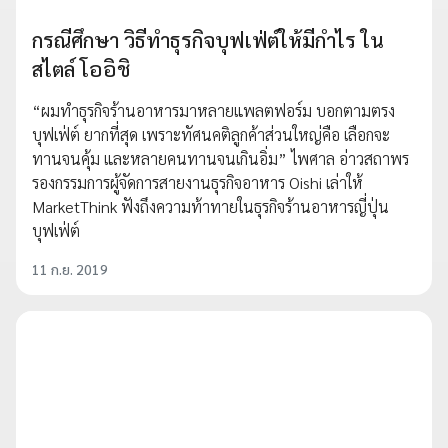
กรณีศึกษา วิธีทำธุรกิจบุฟเฟ่ต์ให้มีกำไร ใน
สไตล์ โออิชิ
“ผมทำธุรกิจร้านอาหารมาหลายแพลตฟอร์ม บอกตามตรง
บุฟเฟ่ต์ ยากที่สุด เพราะทัศนคติลูกค้าส่วนใหญ่คือ เลือกจะ
ทานจนคุ้ม และหลายคนทานจนเกินอิ่ม” ไพศาล อ่าวสถาพร
รองกรรมการผู้จัดการสายงานธุรกิจอาหาร Oishi เล่าให้
MarketThink ฟังถึงความท้าทายในธุรกิจร้านอาหารญี่ปุ่น
บุฟเฟ่ต์
11 ก.ย. 2019