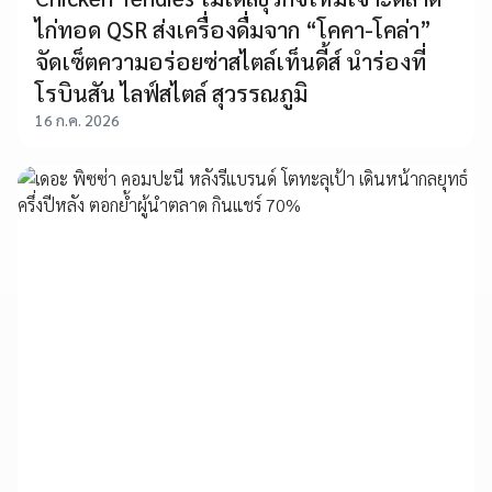
ไก่ทอด QSR ส่งเครื่องดื่มจาก “โคคา-โคล่า”
จัดเซ็ตความอร่อยซ่าสไตล์เท็นดี้ส์ นำร่องที่
โรบินสัน ไลฟ์สไตล์ สุวรรณภูมิ
16 ก.ค. 2026