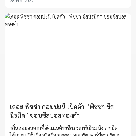
28 พ.ย. 2022
เดอะ พิซซ่า คอมปะนี เปิดตัว “พิซซ่า ชีส
นิรมิต” ขอบชีสบอลทองคำ
กลิ่นหอมอบอวลที่อัดแน่นด้วยชีสเกรดพรีเมียม ถึง 7 ชนิด
ได้แก่ อเมริกันชีส สวิสชีส มอซซาเรลลาชีส พาร์มีซานชีส กู