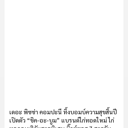
เดอะ พิซซ่า คอมปะนี ทิ้งบอมบ์ความสุขสิ้นปี
เปิดตัว “ชิค-อะ-บูม” แบรนด์ไก่ทอดใหม่ ไก่