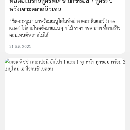
ทอดอเมริกันสูตรพิเศษ มิ๊กซ์ซอส 7 สูตรลับ
หวังเจาะตลาดนิวเจน
“ชิค-อะ-บูม” มาพร้อมเมนูไฮไลท์อย่าง เดอะ คิลเลอร์ (The
Killer) ไก่สายโหดจัดมาแน่นๆ 4 ไม้ ราคา 499 บาท ที่สายรีวิว
คอนเทนต์พลาดไม่ได้
21 ธ.ค. 2021