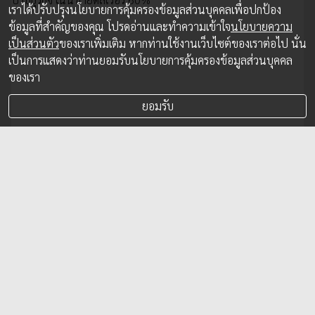
เราได้ปรับปรุงนโยบายการคุ้มครองข้อมูลส่วนบุคคลเพื่อปกป้อง
ข้อมูลที่สำคัญของคุณ โปรดอ่านและทำความเข้าใจ
นโยบายความ
เป็นส่วนตัว
ของเราเพิ่มเติม หากท่านใช้งานเว็บไซต์ของเราต่อไป นั่น
เป็นการแสดงว่าท่านยอมรับนโยบายการคุ้มครองข้อมูลส่วนบุคคล
ของเรา
ยอมรับ
เดอะ พิซซ่า คอมปะนี นำพิซซ่า “18 นิ้ว”
กลับมาอีกครั้ง และปรับธุรกิจ เน้นขายดิลิเวอรี