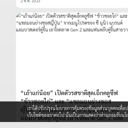
2 ต.ค. 2023
“เถ้าแก่น้อย” เปิดตัวรสชาติสุดเอ็กคลูซีฟ
“ข้าวซอยไก่” และ “แซลมอนย่างซอส
เราได้ปรับปรุงนโยบายการคุ้มครองข้อมูลส่วนบุคคลเพื่
ญี่ปุ่น” จากเมนูโปรดของ ซี นุนิว แบรนด์
เว็บไซต์ของเราต่อไป นั่นเป็นการแสดงว่าท่านยอมรับนโ
แอมบาสเดอร์คู่จิ้น เอาใจตลาด Gen Z และ
แฟนคลับคู่จิ้นสายวาย