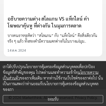
อธิบายความต่าง สโลแกน VS แท็กไลน์ คำ
โฆษณาคุ้นหู ที่ต่างกัน ในมุมการตลาด
บางคนอาจจะคิดว่า “สโลแกน” กับ “แท็กไลน์” คือสิ่งเดียวกัน
จริง ๆ แล้ว ทั้งสองคำมีความแตกต่างกันในบางแง่มุม..
14 ส.ค. 2024
เราได้ปรับปรุงนโยบายการคุ้มครองข้อมูลส่วนบุคคลเพื่อปกป้อง
ข้อมูลที่สำคัญของคุณ โปรดอ่านและทำความเข้าใจ
นโยบายความ
เป็นส่วนตัว
ของเราเพิ่มเติม หากท่านใช้งานเว็บไซต์ของเราต่อไป นั่น
เป็นการแสดงว่าท่านยอมรับนโยบายการคุ้มครองข้อมูลส่วนบุคคล
ของเรา
© 2026 Marketthink. All rights reserved.
Privacy Policy.
ยอมรับ