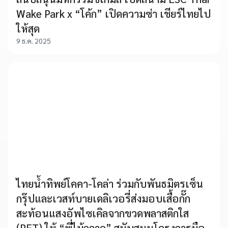
Wake Park x “โค้ก” เปิดความซ่า เชียร์ไทยไป
ให้สุด
9 ธ.ค. 2025
ไทยน้ำทิพย์โคคา-โคล่า ร่วมกับพันธมิตรเซ็น
กรุ๊ปและเวสท์บายเดลิเวอรี่ส่งมอบเสื้อกั๊ก
สะท้อนแสงอัพไซเคิลจากขวดพลาสติกใส
(PET) ให้ “พี่ไม้กวาด” สนับสนุนโครงการมือ