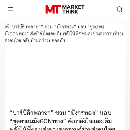
“บาร์บีคิวพลาซ่า” ชวน “มังกรทอง” มอบ
“ชุดยาดมมังGONทอง” ส่งกำลังใจและเติม
พลังให้พี่ๆขนส่งช่วงสงกรานต์ร่วมส่งคนไทย