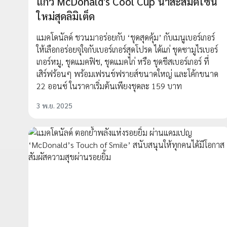
แก้ว McDonald's Cool Cup น่าสะสมดีไซน์
ใหม่สุดลิมิเต็ด
แมคโดนัลด์ ชวนมาอร่อยกับ ‘ชุดสุดคุ้ม’ กับเมนูเบอร์เกอร์
ให้เลือกอร่อยจุใจกับเบอร์เกอร์สุดโปรด ได้แก่ ชุดซามูไรเบอร์
เกอร์หมู, ชุดแมคฟิช, ชุดแมคไก่ หรือ ชุดชีสเบอร์เกอร์ ที่
เสิร์ฟร้อนๆ พร้อมเฟรนช์ฟรายส์ขนาดใหญ่ และโค้กขนาด
22 ออนซ์ ในราคาเริ่มต้นเพียงชุดละ 159 บาท
3 พ.ย. 2025