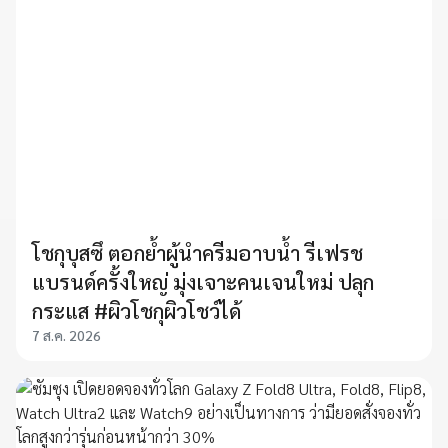
โชกุบุสซึ ตอกย้ำผู้นำครีมอาบน้ำ รีเฟรช
แบรนด์ครั้งใหญ่ มุ่งเจาะคนเจนใหม่ ปลุก
กระแส #ผิวโชกุผิวโชว์ได้
7 ส.ค. 2026