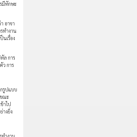
รมีทักษะ
่า อาจา
การทำงาน
็นเรื่อง
ิทัล การ
ตัว การ
จากรูปแบบ
้ ขณะ
เข้าไป
่างยิ่ง
การทำงาน