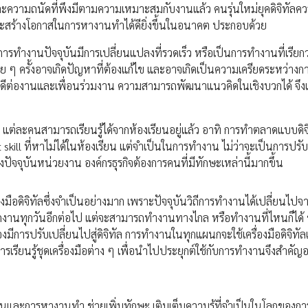
ละความถนัดที่พึงมีตามความเหมาะสมกับงานแล้ว คนรุ่นใหม่ยุคดิจิทัลคว
ง และสร้างโอกาสในการหางานทำได้ดียิ่งขึ้นในอนาคต ประกอบด้วย
ำงานปัจจุบันมีการเปลี่ยนแปลงที่รวดเร็ว หรือเป็นการทำงานที่เรียกว
าย ๆ ครั้งอาจเกิดปัญหาที่ต้องแก้ไข และอาจเกิดเป็นความเครียดระหว่าง
คติที่ดีต่องานและเพื่อนร่วมงาน ความสามารถพัฒนาแนวคิดในเชิงบวกได้ จึงเป
l แต่ละคนสามารถเรียนรู้ได้จากห้องเรียนอยู่แล้ว อาทิ การทำตลาดแบบดิจ
 skill ที่หาไม่ได้ในห้องเรียน แต่จำเป็นในการทำงาน ไม่ว่าจะเป็นการปรับ
งปัจจุบันหน่วยงาน องค์กรธุรกิจต้องการคนที่มีทักษะเหล่านี้มากขึ้น
องมือดิจิทัลซึ่งจำเป็นอย่างมาก เพราะปัจจุบันวิถีการทำงานได้เปลี่ยนไป
สำนักงานทุกวันอีกต่อไป แต่จะสามารถทำงานทางไกล หรือทำงานที่ไหนก็ได
มีการปรับเปลี่ยนไปสู่ดิจิทัล การทำงานในทุกแผนกจะใช้เครื่องมือดิจิทัล
เรียนรู้ชุดเครื่องมือต่าง ๆ เพื่อนำไปประยุกต์ใช้กับการทำงานจึงสำคัญอย
านและการหางานทำ ช่วยเพิ่มทักษะ เติมเต็มความรู้ที่จำเป็นในโลกของ