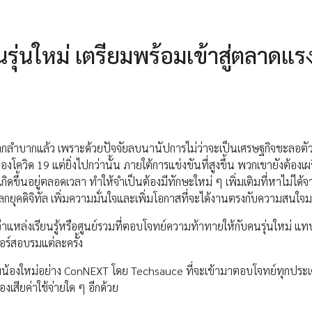
่นใหม่ เตรียมพร้อมเข้าสู่ตลาดแร
ากลำบากแล้ว เพราะด้วยปัจจัยลบนานัปการไม่ว่าจะเป็นเศรษฐกิจชะลอตั
วิด 19 แต่ยิ่งไปกว่านั้น ภายใต้การแข่งขันที่สูงขึ้น พวกเขายังต้องเผ
ขึ้นอยู่ตลอดเวลา ทำให้จำเป็นต้องมีทักษะใหม่ ๆ เพิ่มเติมที่หาไม่ได้จ
ลกยุคดิจิทัล เพิ่มความมั่นใจและเพิ่มโอกาสที่จะได้งานตรงกับความสนใจมา
้ว่าแหล่งเรียนรู้หรือศูนย์รวมที่ตอบโจทย์ความท้าทายให้กับคนรุ่นใหม่ แ
อร์สอบรมแต่ละครั้ง
อร์มน้องใหม่อย่าง ConNEXT โดย Techsauce ที่จะเข้ามาตอบโจทย์ทุกประเด
งเสียค่าใช้จ่ายใด ๆ อีกด้วย