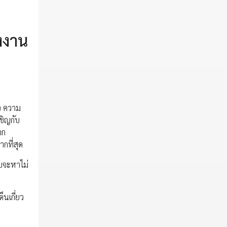
งงาน
ว ความ
ชิญกับ
าก
กที่สุด
ทบจะหาไม่
็นเกี่ยว