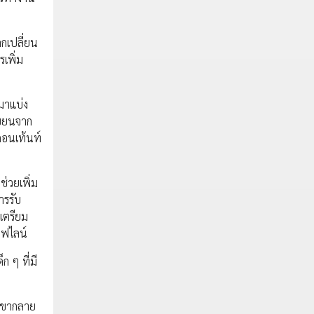
ลกเปลี่ยน
รเพิ่ม
ถมาแบ่ง
เขียนจาก
งคอนเท้นท์
ช่วยเพิ่ม
ารรับ
อเตรียม
อฟไลน์
ก ๆ ที่มี
กเขากลาย