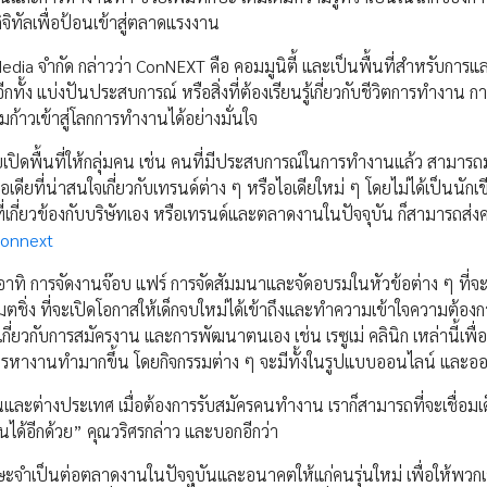
จิทัลเพื่อป้อนเข้าสู่ตลาดแรงงาน
edia จำกัด กล่าวว่า ConNEXT คือ คอมมูนิตี้ และเป็นพื้นที่สำหรับการแ
ทั้ง แบ่งปันประสบการณ์ หรือสิ่งที่ต้องเรียนรู้เกี่ยวกับชีวิตการทำงาน กา
มก้าวเข้าสู่โลกการทำงานได้อย่างมั่นใจ
โดยเปิดพื้นที่ให้กลุ่มคน เช่น คนที่มีประสบการณ์ในการทำงานแล้ว สามาร
อเดียที่น่าสนใจเกี่ยวกับเทรนด์ต่าง ๆ หรือไอเดียใหม่ ๆ โดยไม่ได้เป็นนัก
์ ที่เกี่ยวข้องกับบริษัทเอง หรือเทรนด์และตลาดงานในปัจจุบัน ก็สามารถส่
connext
อง อาทิ การจัดงานจ๊อบ แฟร์ การจัดสัมมนาและจัดอบรมในหัวข้อต่าง ๆ ที่จะ
ตชิ่ง ที่จะเปิดโอกาสให้เด็กจบใหม่ได้เข้าถึงและทำความเข้าใจความต้องก
ี่ยวกับการสมัครงาน และการพัฒนาตนเอง เช่น เรซูเม่ คลินิก เหล่านี้เพื่
การหางานทำมากขึ้น โดยกิจกรรมต่าง ๆ จะมีทั้งในรูปแบบออนไลน์ และอ
ในและต่างประเทศ เมื่อต้องการรับสมัครคนทำงาน เราก็สามารถที่จะเชื่อมเด็
นได้อีกด้วย” คุณวริศรกล่าว และบอกอีกว่า
กษะจำเป็นต่อตลาดงานในปัจจุบันและอนาคตให้แก่คนรุ่นใหม่ เพื่อให้พว