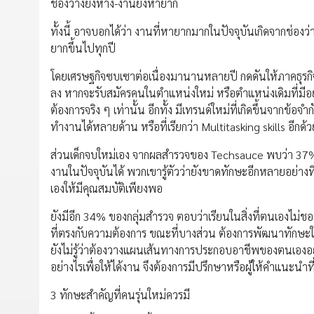
ช่องว่างยิ่งห่าง-งานยิ่งหายาก
ทั้งนี้ อาจบอกได้ว่า งานที่หายากมากในปัจจุบันเกิดจากช่องว
ยากขึ้นไปทุกปี
โดยเศรษฐกิจซบเซาต่อเนื่องมานานหลายปี กดดันให้ภาคธุรกิจจำเ
ลง หากจะรับสมัครคนในตำแหน่งใหม่ หรือตำแหน่งเดิมที่มีอ
ต้องการจริง ๆ เท่านั้น อีกทั้ง มีเทรนด์ใหม่ที่เกิดขึ้นจากข
ทำงานได้หลายด้าน หรือที่เรียกว่า Multitasking skills อีกด
ส่วนเด็กจบใหม่เอง จากผลสำรวจของ Techsauce พบว่า 37% 
งานในปัจจุบันได้ พวกเขารู้ตัวว่ายังขาดทักษะอีกหลายอย่างท
เองให้มีคุณสมบัติเพียงพอ
ยังมีอีก 34% ของกลุ่มสำรวจ ตอบว่าเรียนในสิ่งที่ตนเองไม่ชอ
ที่ตรงกับความต้องการ ขณะที่บางส่วน ต้องการพัฒนาทักษะให้
ยังไม่รู้ว่าต้องวางแผนเส้นทางการประกอบอาชีพของตนเองอย่
อย่างไรเพื่อให้ได้งาน จึงต้องการมีปรึกษาหรือผู้ให้คำแนะนำ
3 ทักษะสำคัญที่คนรุ่นใหม่ควรมี