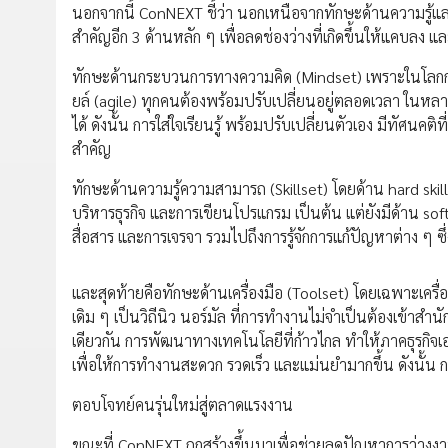
นอกจากนี้ ConNEXT ชี้ว่า นอกเหนือจากทักษะด้านความรู้แ
สำคัญอีก 3 ด้านหลัก ๆ เพื่อลดช่องว่างที่เกิดขึ้นให้แคบล
ทักษะด้านกระบวนการทางความคิด (Mindset) เพราะในโลกการท
ยล์ (agile) ทุกคนต้องพร้อมปรับเปลี่ยนอยู่ตลอดเวลา ในหล
ได้ ดังนั้น การใส่ใจเรียนรู้ พร้อมปรับเปลี่ยนตัวเอง มีทัศน
สำคัญ
ทักษะด้านความรู้ความสามารถ (Skillset) โดยด้าน hard skil
บริหารธุรกิจ และการเขียนโปรแกรม เป็นต้น แต่ยังมีด้าน soft
สื่อสาร และการเจรจา รวมไปถึงการรู้จักการแก้ปัญหาต่าง ๆ ซึ่
และสุดท้ายคือทักษะด้านเครื่องมือ (Toolset) โดยเฉพาะเครื่
เดิม ๆ เป็นวิถีนิว นอร์มัล ที่การทำงานไม่จำเป็นต้องเข้า
เดียวกัน การพัฒนาทางเทคโนโลยีที่ก้าวไกล ทำให้ภาคธุรกิจเอง
เพื่อให้การทำงานสะดวก รวดเร็ว และแม่นยำมากขึ้น ดังนั้น การ
ตอบโจทย์คนรุ่นใหม่สู่ตลาดแรงงาน
ขณะที่ ConNEXT ถูกสร้างขึ้นมาเพื่อช่วยลดปัญหาการว่างง