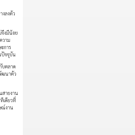
ลางลงตัว
จึงมีน้อย
บความ
กษะการ
ปัจจุบัน
้กับตลาด
อพัฒนาตัว
ี่ยนสายงาน
เดียวที่
าษณ์งาน