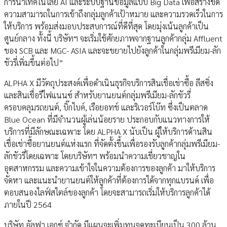
การนำเทคโนโลยี AI และระบบฐานข้อมูลแบบ Big Data เพื่อสร้างขีด
ความสามารถในการเข้าถึงกลุ่มลูกค้าเป้าหมาย และความรวดเร็วในการ
ให้บริการ พร้อมส่งมอบประสบการณ์ที่ดีที่สุด โดยมุ่งเน้นลูกค้าเป็น
ศูนย์กลาง ทั้งนี้ บริษัทฯ จะเริ่มใช้ศักยภาพจากฐานลูกค้ากลุ่ม Affluent
ของ SCB และ MGC- ASIA และจะขยายไปยังลูกค้าในกลุ่มพรีเมียม-ลัก
ชัวรี่เพิ่มขึ้นต่อไป”
ALPHA X มีวัตถุประสงค์เพื่อดำเนินธุรกิจบริการสินเชื่อเช่าซื้อ ลีสซิ่ง
และสินเชื่อรีไฟแนนซ์ สำหรับยานยนต์กลุ่มพรีเมียม-ลักชัวรี่
ครอบคลุมรถยนต์, บิ๊กไบค์, เรือยอทช์ และริเวอร์โบ๊ท ซึ่งเป็นตลาด
Blue Ocean ที่มีจำนวนผู้เล่นน้อยราย ประกอบกับแนวทางการให้
บริการที่มีลักษณะเฉพาะ โดย ALPHA X นับเป็น ผู้ให้บริการด้านสิน
เชื่อเช่าซื้อยานยนต์แห่งแรก ที่จัดตั้งขึ้นเพื่อรองรับลูกค้ากลุ่มพรีเมียม-
ลักชัวรี่โดยเฉพาะ โดยบริษัทฯ พร้อมนำความเชี่ยวชาญใน
อุตสาหกรรม และความเข้าใจในความต้องการของลูกค้า มาให้บริการ
จัดหา และแนะนำยานยนต์ให้ลูกค้าที่ต้องการได้จากทุกแบรนด์ เพื่อ
ตอบสนองไลฟ์สไตล์ของลูกค้า โดยจะสามารถเริ่มให้บริการลูกค้าได้
ภายในปี 2564
บริษัท อัลฟา เอกซ์ จำกัด มีแผนจะเพิ่มทุนจดทะเบียนเป็น 300 ล้าน