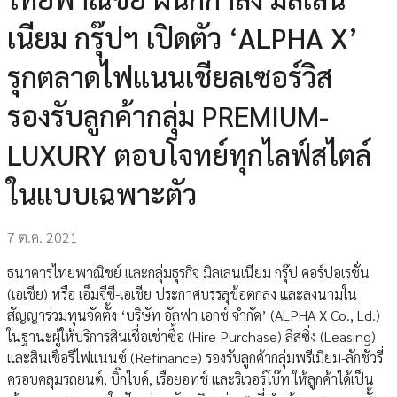
เนียม กรุ๊ปฯ เปิดตัว ‘ALPHA X’
รุกตลาดไฟแนนเชียลเซอร์วิส
รองรับลูกค้ากลุ่ม PREMIUM-
LUXURY ตอบโจทย์ทุกไลฟ์สไตล์
ในแบบเฉพาะตัว
7 ต.ค. 2021
ธนาคารไทยพาณิชย์ และกลุ่มธุรกิจ มิลเลนเนียม กรุ๊ป คอร์ปอเรชั่น
(เอเชีย) หรือ เอ็มจีซี-เอเชีย ประกาศบรรลุข้อตกลง และลงนามใน
สัญญาร่วมทุนจัดตั้ง ‘บริษัท อัลฟา เอกซ์ จำกัด’ (ALPHA X Co., Ld.)
ในฐานะผู้ให้บริการสินเชื่อเช่าซื้อ (Hire Purchase) ลีสซิ่ง (Leasing)
และสินเชื่อรีไฟแนนซ์ (Refinance) รองรับลูกค้ากลุ่มพรีเมียม-ลักชัวรี่
ครอบคลุมรถยนต์, บิ๊กไบค์, เรือยอทช์ และริเวอร์โบ๊ท ให้ลูกค้าได้เป็น