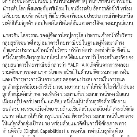
เจ้าของยนตรกรรมในฝัน ผ่านพันธมิตรต่างๆ ที่นำเข้ายนตรกรรมชั้น
นำระดับโลก ตั้งแต่ระดับพรีเมียม ไปจนถึงระดับ อัลตราลักชัวรี่ พร้อม
เตรียมขยายบริการอื่นๆ ที่เกี่ยวข้อง เพื่อมอบประสบการณ์พิเศษเหนือ
ระดับให้แก่ลูกค้า ตอบโจทย์ไลฟ์สไตล์อันแตกต่างได้อย่างสมบูรณ์แบบ
นายวศิน ไสยวรรณ รองผู้จัดการใหญ่อาวุโส ประธานเจ้าหน้าที่บริหาร
กลุ่มธุรกิจขนาดใหญ่ ธนาคารไทยพาณิชย์ ในฐานะผู้ที่จะมาดำรง
ตำแหน่งประธานเจ้าหน้าที่บริหาร บริษัท อัลฟา เอกซ์ จำกัด ซึ่งเป็น
หนึ่งในธุรกิจเชิงรุกรูปแบบใหม่ ภายใต้แผนการปรับโครงสร้างธุรกิจของ
กลุ่มธนาคารไทยพาณิชย์ กล่าวว่า “ALPHA X เกิดขึ้นจากการหลอม
รวมศักยภาพของธนาคารไทยพาณิชย์ ในด้านนวัตกรรมทางการเงิน
และบริการทางการเงินครบวงจร ตลอดจนประสบการณ์ในการดูแล
ลูกค้ากลุ่มพรีเมียม-ลักชัวรี่ มาอย่างยาวนาน ทำให้เข้าใจไลฟ์สไตล์ของ
ลูกค้ากลุ่มดังกล่าวอย่างแท้จริง ประสานกับประสบการณ์ของ มิลเลน
เนียม กรุ๊ป คอร์ปอเรชั่น (เอเชีย) หนึ่งในผู้นำด้านธุรกิจค้าปลีกยาน
ยนต์ครบวงจรของเมืองไทย รวมถึงเอเชียตะวันออกเฉียงใต้ ส่งผลให้เกิด
แนวทางในการให้บริการรูปแบบใหม่ ที่จะสร้างประสบการณ์ที่แตกต่าง
ให้แก่ลูกค้ากลุ่มเป้าหมาย พร้อมด้วยแนวคิดในการใช้ศักยภาพทาง
ด้านดิจิทัล (Digital Capabilities) มารองรับการดำเนินธุรกิจ ด้วย