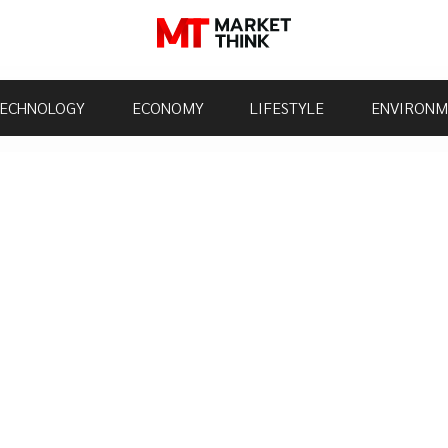
ECHNOLOGY
ECONOMY
LIFESTYLE
ENVIRONM