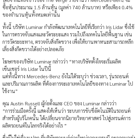
ซื้อหุ้นประมาณ 1.5 ล้านหุ้น (มูลค่า 740 ล้านบาท) หรือเพียง 0.4%
ของจำนวนหุ้นทั้งหมดเท่านั้น
ทั้งนี้ บริษัท Luminar กำลังพัฒนาเทคโนโลยีที่เรียกว่า Iris Lidar ซึ่งใช้
ในการตรวจจับแสงและวัดระยะแสง รวมไปถึงเทคโนโลยีพื้นฐาน เช่น
การวัดระยะทาง, ตรวจจับสิ่งกีดขวาง เพื่อให้ยานพาหนะสามารถหลีก
เลี่ยงสิ่งกีดขวางได้อย่างปลอดภัย
โฆษกของบริษัท Luminar กล่าวว่า “ทางบริษัทตั้งใจจะเริ่มผลิต
เซ็นเซอร์ Iris Lidar ในปีนี้
แต่ทั้งนี้ทาง Mercedes-Benz ยังไม่ได้ระบุว่า ช่วงเวลา, รุ่นรถยนต์
และปริมาณการผลิต ที่ต้องการจะเอาเทคโนโลยีของทาง Luminar ไป
ใช้งาน”
คุณ Austin Russell ผู้ก่อตั้งและ CEO ของ Luminar กล่าวว่า
“การร่วมมือครั้งนี้ แสดงให้เห็นว่า ระบบการขับขี่อัตโนมัติในรถยนต์
สำหรับผู้บริโภคนั้น ได้เปลี่ยนจากนิยายวิทยาศาสตร์ ไปสู่เทรนด์การ
ผลิตรถยนต์ในโลกจริงได้อย่างไร ”
ซึ่งก็ไม่ใช่เรื่องแปลก ที่บริษัทรถยนต์ค่ายใหญ่จากเยอรมนี จะออกมาเร่ง