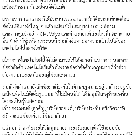
เครื่องทำระบบขับเคลื่อนอัตโนมัติ
เพราะทาง Tesla เอง ก็ได้มีระบบ Autopilot หรือก็คือระบบขับเคลื่อน
อัตโนมัติมาพักใหญ่ ๆ แล้ว แม้จะยังไม่สมบูรณ์ 100% ก็ตาม
และทางคู่แข่งอย่าง GM, Volvo และค่ายรถยนต์น้องใหม่ในตลาดราย
อื่น ๆ ต่างก็ซุ่มพัฒนาระบบนี้ รวมถึงจับตามองความเป็นไปได้ของ
เทคโนโลยีนี้อย่างใกล้ชิด
เนื่องจากที่เทคโนโลยีนี้ยังไม่สามารถใช้ได้อย่างเป็นทางการ นอกจาก
ข้อจำกัดด้านเทคโนโลยีแล้ว ก็เพราะข้อจำกัดด้านกฎหมายที่ว่าด้วย
เรื่องความปลอดภัยของผู้ใช้รถและถนน
รวมถึงที่ผ่านมายังเกิดข้อถกเถียงกันในด้านกฎหมายอยู่ ว่าถ้าระบบขับ
เคลื่อนอัตโนมัติเต็มรูปแบบ (ที่ไม่มีคนขับ) ได้ก่ออุบัติเหตุร้ายแรงขึ้น
ใครจะเป็นผู้รับผิดชอบ
เจ้าของรถยนต์ (ลูกค้า), บริษัทรถยนต์, บริษัทประกัน หรือวิศวกรที่
สร้างระบบขับเคลื่อนนี้ขึ้นมากันแน่
แน่นอนว่าคงต้องรอให้มีกฎหมายมารองรับรถยนต์ที่ใช้ระบบขับ
เคลื่อนอัตโนมัติ ให้เข้าที่เข้าทางก่อน จึงจะเริ่มเห็นการใช้งานรถยนต์ไร้