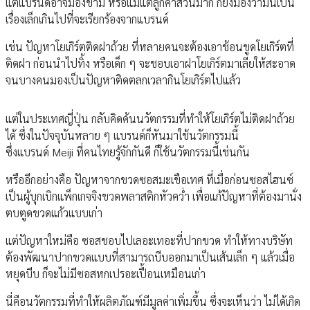
แต่แบรนด์อาจมองข้าม หรือแม้แต่ลูกค้าส่วนมาก ก็ยังมองว่ามันเป็น
เรื่องเล็กเกินไปที่จะเรียกร้องจากแบรนด์
เช่น ปัญหาโยเกิร์ตติดฝาถ้วย ที่หลายคนจะต้องเอาช้อนขูดโยเกิร์ตที่
ติดฝา ก่อนนำไปทิ้ง หรือเด็ก ๆ จะชอบเอาฝาโยเกิร์ตมาเลียให้สะอาด
จนบางคนมองเป็นปัญหาติดตลกเวลากินโยเกิร์ตไปแล้ว
แต่ในประเทศญี่ปุ่น กลับคิดค้นนวัตกรรมที่ทำให้โยเกิร์ตไม่ติดฝาถ้วย
ได้ ซึ่งในปัจจุบันหลาย ๆ แบรนด์ก็หันมาใช้นวัตกรรมนี้
ซึ่งแบรนด์ Meiji ที่คนไทยรู้จักกันดี ก็ใช้นวัตกรรมนี้เช่นกัน
หรืออีกอย่างคือ ปัญหาจากขวดซอสมะเขือเทศ ที่เมื่อก่อนซอสไฮนซ์
เป็นผู้บุกเบิกแพ็กเกจจิงขวดพลาสติกหัวคว่ำ เพื่อแก้ปัญหาที่ต้องมานั่ง
ตบตูดขวดแก้วแบบเก่า
แต่ปัญหาใหม่คือ ซอสชอบไปเลอะเทอะที่ปากขวด ทำให้ทางบริษัท
ต้องพัฒนาปากขวดแบบที่สามารถบีบออกมาเป็นเส้นเล็ก ๆ แล้วเมื่อ
หยุดบีบ ก็จะไม่มีซอสหกเปรอะเปื้อนเหมือนเก่า
นี่คือนวัตกรรมที่ทำให้ผลิตภัณฑ์มีมูลค่าเพิ่มขึ้น ซึ่งจะเห็นว่า ไม่ได้เกิด