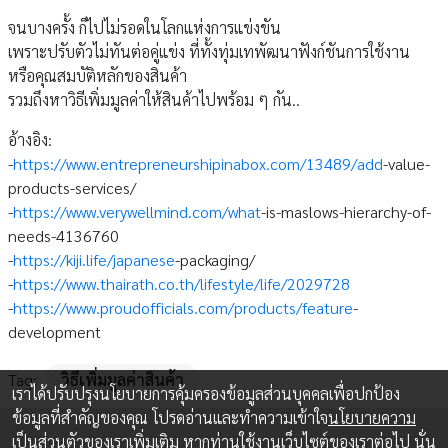
จนบางครั้ง ก็ไปไม่รอดในโลกแห่งการแข่งขัน
เพราะปรับตัวไม่ทันต่อคู่แข่ง ที่ทั้งทุ่มเทพัฒนาฟังก์ชันการใช้งาน
หรือคุณสมบัติหลักของสินค้า
รวมถึงหาวิธีเพิ่มมูลค่าให้สินค้าไปพร้อม ๆ กัน..
อ้างอิง:
-
https://www.entrepreneurshipinabox.com/13489/add
-value-
products-services/
-
https://www.verywellmind.com/what
-is-maslows-hierarchy-of-
needs-4136760
-
https://kiji.life/japanese
-packaging/
-
https://www.thairath.co.th/lifestyle/life/2029728
-
https://www.proudofficials.com/products/feature
-
development
Tag:
วิธีเพิ่มมูลค่าสินค้า
เราได้ปรับปรุงนโยบายการคุ้มครองข้อมูลส่วนบุคคลเพื่อปกป้อง
ข้อมูลที่สำคัญของคุณ โปรดอ่านและทำความเข้าใจ
นโยบายความ
เป็นส่วนตัว
ของเราเพิ่มเติม หากท่านใช้งานเว็บไซต์ของเราต่อไป นั่น