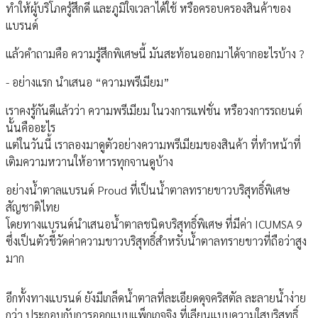
ทำให้ผู้บริโภครู้สึกดี และภูมิใจเวลาได้ใช้ หรือครอบครองสินค้าของ
แบรนด์
แล้วคำถามคือ ความรู้สึกพิเศษนี้ มันสะท้อนออกมาได้จากอะไรบ้าง ?
- อย่างแรก นำเสนอ “ความพรีเมียม”
เราคงรู้กันดีแล้วว่า ความพรีเมียม ในวงการแฟชั่น หรือวงการรถยนต์
นั้นคืออะไร
แต่ในวันนี้ เราลองมาดูตัวอย่างความพรีเมียมของสินค้า ที่ทำหน้าที่
เติมความหวานให้อาหารทุกจานดูบ้าง
อย่างน้ำตาลแบรนด์ Proud ที่เป็นน้ำตาลทรายขาวบริสุทธิ์พิเศษ
สัญชาติไทย
โดยทางแบรนด์นำเสนอน้ำตาลชนิดบริสุทธิ์พิเศษ ที่มีค่า ICUMSA 9
ซึ่งเป็นตัวชี้วัดค่าความขาวบริสุทธิ์สำหรับน้ำตาลทรายขาวที่ถือว่าสูง
มาก
อีกทั้งทางแบรนด์ ยังมีเกล็ดน้ำตาลที่ละเอียดดุจคริสตัล ละลายน้ำง่าย
กว่า ประกอบกับการออกแบบแพ็กเกจจิง ที่เลียนแบบความใสบริสุทธิ์