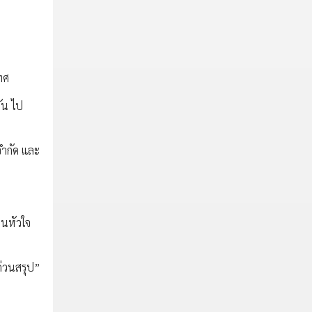
ทศ
ัน ไป
จำกัด และ
็นหัวใจ
ด่วนสรุป”