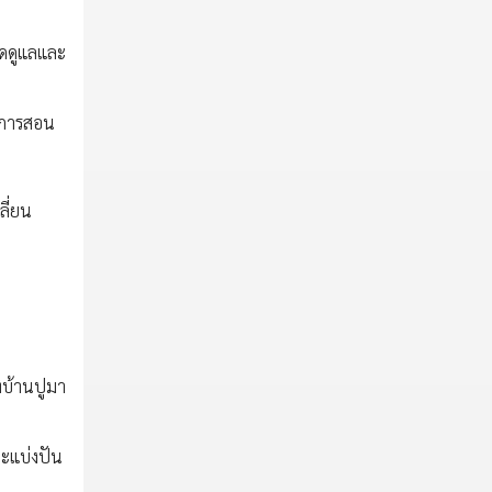
ิดดูแลและ
ับการสอน
ลี่ยน
่บ้านปูมา
ละแบ่งปัน