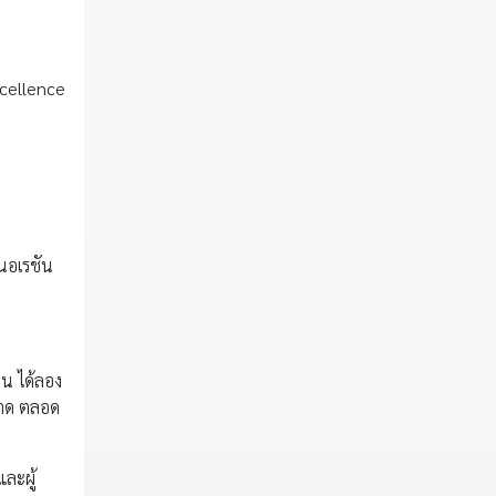
xcellence
เนอเรชัน
น ได้ลอง
ลาด ตลอด
ละผู้