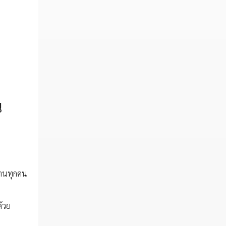
น
งานทุกคน
้วย