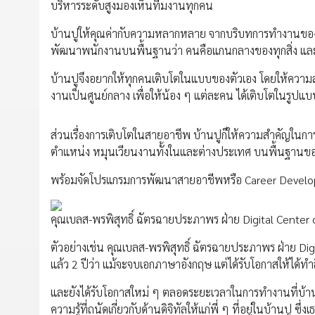
บริหารระดับสูงมองเห็นทีมงานทุกคน
บ้านปูให้คุณค่ากับความหลากหลาย จากบริบทการทำงานของบ้า
พัฒนาพนักงานบนพื้นฐานว่า คนคือแกนกลางของทุกสิ่ง แล
บ้านปูจึงอยากให้ทุกคนเติบโตในแบบของตัวเอง โดยให้ความส
งานเป็นศูนย์กลาง เพื่อให้น้อง ๆ แต่ละคน ได้เติบโตในรูปแ
ส่วนเรื่องการเติบโตในสายอาชีพ บ้านปูก็ให้ความสำคัญในการ
ตำแหน่ง หมุนเวียนงานทั้งในและต่างประเทศ บนพื้นฐานของ
พร้อมจัดโปรแกรมการพัฒนาสายอาชีพหรือ Career Develo
คุณเบลส-พรพิสุทธิ์ ฉัตรฉายประภาพร ฝ่าย Digital Center 
ตัวอย่างเช่น คุณเบลส-พรพิสุทธิ์ ฉัตรฉายประภาพร ฝ่าย Di
แล้ว 2 ปีว่า แม้จะจบเอกภาษาอังกฤษ แต่ได้รับโอกาสให้ได้ท
และยังได้รับโอกาสใหม่ ๆ ตลอดระยะเวลาในการทำงานที่บ้าน
ความรู้ที่ถนัดเกี่ยวกับด้านดิจิทัลให้แก่พี่ ๆ ที่อยู่ในบ้านปู ซ