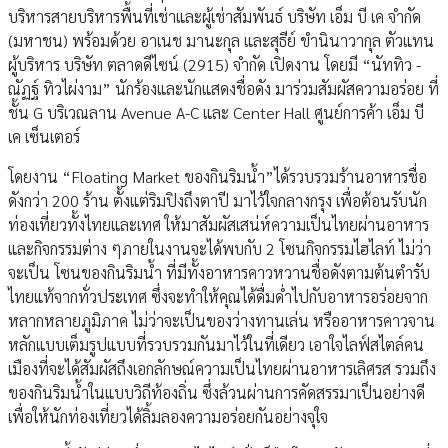
บริหารสายบริหารพื้นที่เช่าและผู้เช่าสัมพันธ์ บริษัท เอ็ม บี เค จำกัด
(มหาชน) พร้อมด้วย อาเนช มานะกุล และสุธีย์ ขำนินาวากุล ตัวแทน
ผู้บริหาร บริษัท ตลาดดีไซน์ (2915) จำกัด เปิดงาน โดยมี “นัททิว -
ณัฏฐ์ ทิวไผ่งาม” นักร้องและนักแสดงชื่อดัง มาร่วมสัมผัสความอร่อย ที่
ชั้น G บริเวณลาน Avenue A-C และ Center Hall ศูนย์การค้า เอ็ม บี
เค เซ็นเตอร์
โดยงาน “Floating Market ของกินริมน้ำ”ได้รวบรวมร้านอาหารชื่อ
ดังกว่า 200 ร้าน ตั้งแต่ริมปิงถึงตาปี มาไว้ใจกลางกรุง เพื่อต้อนรับนัก
ท่องเที่ยวทั้งไทยและเทศ ให้มาสัมผัสเสน่ห์ความเป็นไทยผ่านอาหาร
และกิจกรรมต่าง ๆภายในงานจะได้พบกับ 2 โซนกิจกรรมไฮไลท์ ไม่ว่า
จะเป็น โซนของกินริมน้ำ ที่มีทั้งอาหารคาวหวานชื่อดังตามต้นตำรับ
ไทยแท้จากทั่วประเทศ ซึ่งจะทำให้คุณได้ดื่มด่ำไปกับอาหารอร่อยจาก
หลากหลายภูมิภาค ไม่ว่าจะเป็นของว่างทานเล่น หรืออาหารคาวจาน
หลักแบบเต็มรูปแบบที่รวบรวมกันมาไว้ในที่เดียว เอาใจไลฟ์สไตล์คน
เมืองที่จะได้สัมผัสถึงเอกลักษณ์ความเป็นไทยผ่านอาหารเลิศรส รวมถึง
ของกินริมน้ำในแบบวิถีท้องถิ่น ซึ่งล้วนผ่านการคัดสรรมาเป็นอย่างดี
เพื่อให้นักท่องเที่ยวได้ลิ้มลองความอร่อยกันอย่างจุใจ