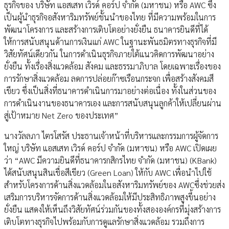
ธุรกิจของ บริษัท แอสเสท เวิรด์ คอร์ป จำกัด (มหาชน) หรือ AWC ซึ่ง
เป็นผู้นำธุรกิจอสังหาริมทรัพย์ชั้นนำของไทย ที่มีความพร้อมในการ
พัฒนาโครงการ และสร้างการเติบโตอย่างยั่งยืน ธนาคารยินดีที่ได้
ให้การสนับสนุนด้านการเงินแก่ AWC ในฐานะพันธมิตรทางธุรกิจที่มี
วิสัยทัศน์เดียวกัน ในการดำเนินธุรกิจภายใต้แนวคิดการพัฒนาอย่าง
ยั่งยืน ทั้งเรื่องสิ่งแวดล้อม สังคม และธรรมาภิบาล โดยเฉพาะเรื่องของ
การรักษาสิ่งแวดล้อม ลดการปล่อยก๊าซเรือนกระจก เพื่อสร้างสังคมสี
เขียว ซึ่งเป็นสิ่งที่ธนาคารดำเนินการมาอย่างต่อเนื่อง ทั้งในส่วนของ
การดำเนินงานของธนาคารเอง และการสนับสนุนลูกค้าให้เปลี่ยนผ่าน
สู่เป้าหมาย Net Zero ของประเทศ”
นางวัลลภา ไตรโสรัส ประธานเจ้าหน้าที่บริหารและกรรมการผู้จัดการ
ใหญ่ บริษัท แอสเสท เวิรด์ คอร์ป จำกัด (มหาชน) หรือ AWC เปิดเผย
ว่า “AWC มีความยินดีที่ธนาคารกสิกรไทย จำกัด (มหาชน) (KBank)
ได้สนับสนุนสินเชื่อสีเขียว (Green Loan) ให้กับ AWC เพื่อนำไปใช้
สำหรับโครงการด้านสิ่งแวดล้อมในอสังหาริมทรัพย์ของ AWCซึ่งช่วยส่ง
เสริมการบริหารจัดการด้านสิ่งแวดล้อมให้มีประสิทธิภาพสูงขึ้นอย่าง
ยั่งยืน แสดงให้เห็นถึงวิสัยทัศน์ร่วมกันของทั้งสององค์กรที่มุ่งสร้างการ
เติบโตทางธุรกิจไปพร้อมกับการดูแลรักษาสิ่งแวดล้อม รวมถึงการ