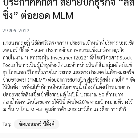
ประกาศศักดา สยายปีกธุรกิจ “ลิส
ซิ่ง” ต่อยอด MLM
29 ส.ค. 2022
นายนพกฤษฏิ์ นิธิเลิศวิจิตร (กลาง) ประธานเจ้าหน้าที่บริหาร บมจ.ซัค
เซสมอร์ บีอิ้งค์ “SCM" ประกาศศักยภาพความแข็งแกร่งทางธุรกิจ
ภายในงาน "มหกรรมหุ้น Investment2022" จัดโดยนิตยสาร Stock
Focus ในการเป็นผู้นำธุรกิจผลิตและจำหน่ายสินค้าในกลุ่มผลิตภัณฑ์
อุปโภคและบริโภคทั้งภายในประเทศ และต่างประเทศ ในลักษณะเครือ
ข่ายขายตรง (“MLM”) ต่อยอดการสยายปีก สู่ธุรกิจลิสซิ่ง ภายใต้ “ จัด
ให้ลิสซิ่ง” พร้อมให้บริการเดือนกันยายนนี้ เบื้องต้นตั้งเป้าหมายการ
ปล่อยพอร์ตสินเชื่อเช่าซื้อรถยนต์ ในปีนี้ ประมาณ 50 ล้านบาท
ตอกย้ำอัตราเติบโตของรายได้ปีนี้ เติบโต20% ตามเป้าหมายที่วางไว้
ณ ชั้น M โซน M-Hall ศูนย์การค้า เดอะ มาร์เก็ต แบงค็อก ราชดำริ
Tag:
ซัคเซสมอร์ บีอิ้งค์