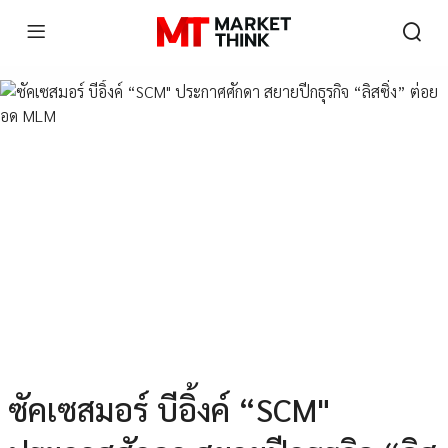
ซัคเซสมอร์ บีอิ้งค์ “SCM"