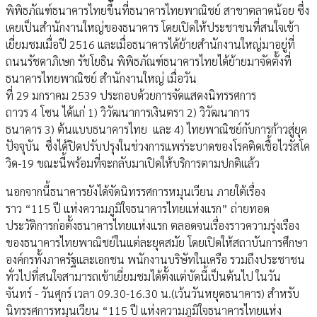
พิพิธภัณฑ์ธนาคารไทยขึ้นที่ธนาคารไทยพาณิชย์ สาขาตลาดน้อย ซึ่ง
เคยเป็นสำนักงานใหญ่ของธนาคาร โดยเปิดให้ประชาชนที่สนใจเข้า
เยี่ยมชมเมื่อปี 2516 และเมื่อธนาคารได้ย้ายสำนักงานใหญ่มาอยู่ที่
ถนนรัชดาภิเษก รัชโยธิน พิพิธภัณฑ์ธนาคารไทยได้ย้ายมาจัดตั้งที่
ธนาคารไทยพาณิชย์ สำนักงานใหญ่ เมื่อวัน
ที่ 29 มกราคม 2539 ประกอบด้วยการจัดแสดงนิทรรศการ
ถาวร 4 โซน ได้แก่ 1) วิวัฒนาการเงินตรา 2) วิวัฒนาการ
ธนาคาร 3) ต้นแบบธนาคารไทย และ 4) ไทยพาณิชย์กับการก้าวสู่ยุค
ปัจจุบัน ซึ่งได้ปิดปรับปรุงในช่วงการแพร่ระบาดของโรคติดเชื้อไวรัสโค
วิด-19 ขณะนี้พร้อมที่จะกลับมาเปิดให้บริการตามปกติแล้ว
นอกจากนี้ธนาคารยังได้จัดนิทรรศการหมุนเวียน ภายใต้เรื่อง
ราว “115 ปี แห่งความภูมิใจธนาคารไทยแห่งแรก” ถ่ายทอด
ประวัติการก่อตั้งธนาคารไทยแห่งแรก ตลอดจนเรื่องราวความรุ่งเรือง
ของธนาคารไทยพาณิชย์ในแต่ละยุคสมัย โดยเปิดให้สถาบันการศึกษา
องค์กรทั้งภาครัฐและเอกชน พนักงานบริษัทในเครือ รวมถึงประชาชน
ทั่วไปที่สนใจสามารถเข้าเยี่ยมชมได้ตั้งแต่บัดนี้เป็นต้นไป ในวัน
จันทร์ - วันศุกร์ เวลา 09.30-16.30 น.(เว้นวันหยุดธนาคาร) สำหรับ
นิทรรศการหมุนเวียน “115 ปี แห่งความภูมิใจธนาคารไทยแห่ง