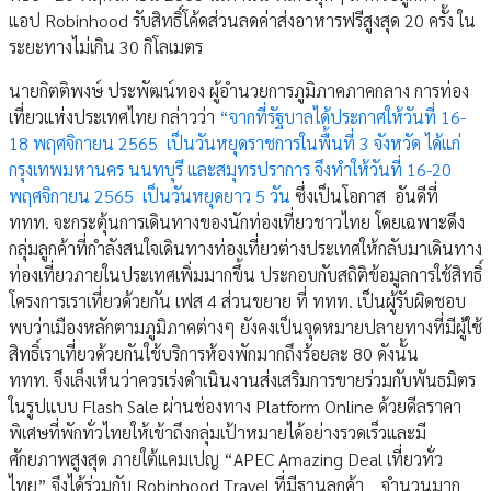
แอป Robinhood รับสิทธิ์โค้ดส่วนลดค่าส่งอาหารฟรีสูงสุด 20 ครั้ง ใน
ระยะทางไม่เกิน 30 กิโลเมตร
นายกิตติพงษ์ ประพัฒน์ทอง ผู้อำนวยการภูมิภาคภาคกลาง การท่อง
เที่ยวแห่งประเทศไทย กล่าวว่า
“จากที่รัฐบาลได้ประกาศให้วันที่ 16-
18 พฤศจิกายน 2565 เป็นวันหยุดราชการในพื้นที่ 3 จังหวัด ได้แก่
กรุงเทพมหานคร นนทบุรี และสมุทรปราการ จึงทำให้วันที่ 16-20
พฤศจิกายน 2565 เป็นวันหยุดยาว 5 วัน
ซึ่งเป็นโอกาส อันดีที่
ททท. จะกระตุ้นการเดินทางของนักท่องเที่ยวชาวไทย โดยเฉพาะดึง
กลุ่มลูกค้าที่กำลังสนใจเดินทางท่องเที่ยวต่างประเทศให้กลับมาเดินทาง
ท่องเที่ยวภายในประเทศเพิ่มมากขึ้น ประกอบกับสถิติข้อมูลการใช้สิทธิ์
โครงการเราเที่ยวด้วยกัน เฟส 4 ส่วนขยาย ที่ ททท. เป็นผู้รับผิดชอบ
พบว่าเมืองหลักตามภูมิภาคต่างๆ ยังคงเป็นจุดหมายปลายทางที่มีผู้ใช้
สิทธิ์เราเที่ยวด้วยกันใช้บริการห้องพักมากถึงร้อยละ 80 ดังนั้น
ททท. จึงเล็งเห็นว่าควรเร่งดำเนินงานส่งเสริมการขายร่วมกับพันธมิตร
ในรูปแบบ Flash Sale ผ่านช่องทาง Platform Online ด้วยดีลราคา
พิเศษที่พักทั่วไทยให้เข้าถึงกลุ่มเป้าหมายได้อย่างรวดเร็วและมี
ศักยภาพสูงสุด ภายใต้แคมเปญ “APEC Amazing Deal เที่ยวทั่ว
ไทย” จึงได้ร่วมกับ Robinhood Travel ที่มีฐานลูกค้า จำนวนมาก