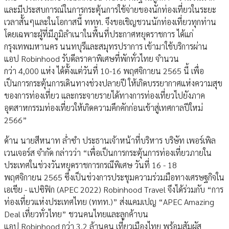
และมีประสบการณ์ในการกระตุ้นการใช้จ่ายของนักท่องเที่ยวในระยะ
เวลาสั้นๆและในโอกาสนี้ ททท. จึงขอเชิญชวนนักท่องเที่ยวทุกท่าน
โดยเฉพาะผู้ที่มีภูมิลำเนาในพื้นที่ประกาศหยุดราชการ ได้แก่
กรุงเทพมหานคร นนทบุรีและสมุทรปราการ เข้ามาใช้บริการผ่าน
แอป Robinhood รับดีลราคาพิเศษที่พักทั่วไทย จำนวน
กว่า 4,000 แห่ง ได้ตั้งแต่วันที่ 10-16 พฤศจิกายน 2565 นี้ เพื่อ
เป็นการกระตุ้นการเดินทางช่วงปลายปี ให้เกิดบรรยากาศแห่งความสุข
ของการท่องเที่ยว และกระจายรายได้ทางการท่องเที่ยวไปยังภาค
อุตสาหกรรมท่องเที่ยวให้เกิดความคึกคักก่อนเข้าสู่เทศกาลปีใหม่
2566”
ด้าน นายสีหนาท ล่ำซำ ประธานเจ้าหน้าที่บริหาร บริษัท เพอร์เพิล
เวนเจอร์ส จำกัด กล่าวว่า “เพื่อเป็นการกระตุ้นการท่องเที่ยวภายใน
ประเทศในช่วงวันหยุดราชการกรณีพิเศษ วันที่ 16 - 18
พฤศจิกายน 2565 ซึ่งเป็นช่วงการประชุมความร่วมมือทางเศรษฐกิจใน
เอเชีย - แปซิฟิก (APEC 2022) Robinhood Travel จึงได้ร่วมกับ “การ
ท่องเที่ยวแห่งประเทศไทย (ททท.)” ส่งแคมเปญ “APEC Amazing
Deal เที่ยวทั่วไทย” ชวนคนไทยและลูกค้าบน
แอป Robinhood กว่า 3.2 ล้านคน เที่ยวเมืองไทย พร้อมสัมผัส