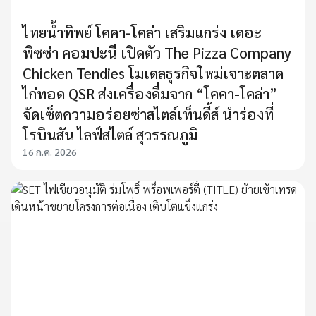
ไทยน้ำทิพย์ โคคา-โคล่า เสริมแกร่ง เดอะ
พิซซ่า คอมปะนี เปิดตัว The Pizza Company
Chicken Tendies โมเดลธุรกิจใหม่เจาะตลาด
ไก่ทอด QSR ส่งเครื่องดื่มจาก “โคคา-โคล่า”
จัดเซ็ตความอร่อยซ่าสไตล์เท็นดี้ส์ นำร่องที่
โรบินสัน ไลฟ์สไตล์ สุวรรณภูมิ
16 ก.ค. 2026