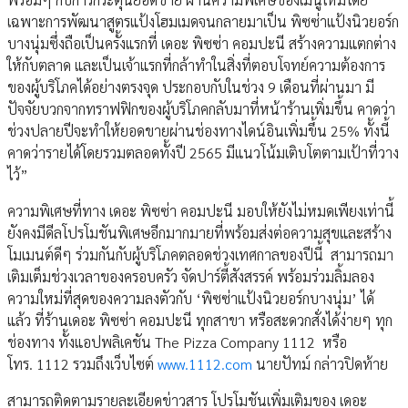
เฉพาะการพัฒนาสูตรแป้งโฮมเมดจนกลายมาเป็น พิซซ่าแป้งนิวยอร์ก
บางนุ่มซึ่งถือเป็นครั้งแรกที่ เดอะ พิซซ่า คอมปะนี สร้างความแตกต่าง
ให้กับตลาด และเป็นเจ้าแรกที่กล้าทำในสิ่งที่ตอบโจทย์ความต้องการ
ของผู้บริโภคได้อย่างตรงจุด ประกอบกับในช่วง 9 เดือนที่ผ่านมา มี
ปัจจัยบวกจากทราฟฟิกของผู้บริโภคกลับมาที่หน้าร้านเพิ่มขึ้น คาดว่า
ช่วงปลายปีจะทำให้ยอดขายผ่านช่องทางไดน์อินเพิ่มขึ้น 25% ทั้งนี้
คาดว่ารายได้โดยรวมตลอดทั้งปี 2565 มีแนวโน้มเติบโตตามเป้าที่วาง
ไว้”
ความพิเศษที่ทาง เดอะ พิซซ่า คอมปะนี มอบให้ยังไม่หมดเพียงเท่านี้
ยังคงมีดีลโปรโมชันพิเศษอีกมากมายที่พร้อมส่งต่อความสุขและสร้าง
โมเมนต์ดีๆ ร่วมกันกับผู้บริโภคตลอดช่วงเทศกาลของปีนี้ สามารถมา
เติมเต็มช่วงเวลาของครอบครัว จัดปาร์ตี้สังสรรค์ พร้อมร่วมลิ้มลอง
ความใหม่ที่สุดของความลงตัวกับ ‘พิซซ่าแป้งนิวยอร์กบางนุ่ม’ ได้
แล้ว ที่ร้านเดอะ พิซซ่า คอมปะนี ทุกสาขา หรือสะดวกสั่งได้ง่ายๆ ทุก
ช่องทาง ทั้งแอปพลิเคชัน The Pizza Company 1112 หรือ
โทร. 1112 รวมถึงเว็บไซต์
www.1112.com
นายปัทม์ กล่าวปิดท้าย
สามารถติดตามรายละเอียดข่าวสาร โปรโมชันเพิ่มเติมของ เดอะ