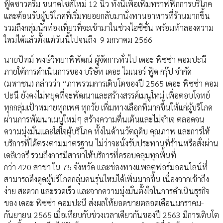
ฟู้ดซาวครีม ขนาดไซส์ใหม่ 12 นิ้ว ทั้งนี้เพื่อเพิ่มทราฟฟิกการบริโภค
และต้อนรับผู้บริโภคที่เริ่มทยอยกลับมานั่งทานอาหารที่ร้านมากขึ้น
รวมถึงกลุ่มนักท่องเที่ยวที่จะเข้ามาในช่วงไฮซีซั่น พร้อมท้าลองความ
ใหม่ได้แล้วตั้งแต่วันนี้ไปจนถึง 9 มกราคม 2566
นายปัทม์ พงษ์วิทยาพิพัฒน์ ผู้จัดการทั่วไป เดอะ พิซซ่า คอมปะนี
ภายใต้การดำเนินการของ บริษัท เดอะ ไมเนอร์ ฟู้ด กรุ๊ป จำกัด
(มหาชน) กล่าวว่า “ภาพรวมการเติบโตของปี 2565 เดอะ พิซซ่า คอม
ปะนี ยังคงไม่หยุดที่จะพัฒนาและสร้างสรรค์เมนูใหม่ เพื่อตอบโจทย์
ทุกกลุ่มเป้าหมายทุกเพศ ทุกวัย เพิ่มทางเลือกที่มากขึ้นให้แก่ผู้บริโภค
ผ่านการพัฒนาเมนูใหม่ๆ สร้างความตื่นเต้นและไม่จำเจ ตลอดจน
ความมุ่งมั่นและใส่ใจผู้บริโภค ทั้งในด้านวัตถุดิบ คุณภาพ และการให้
บริการที่ได้ตรงตามมาตรฐาน ไม่ว่าจะนั่งรับประทานที่ร้านหรือสั่งผ่าน
เดลิเวอรี รวมถึงการมีสาขาให้บริการที่ครอบคลุมทุกพื้นที่
กว่า 420 สาขา ใน 75 จังหวัด และช่องทางแพลตฟอร์มออนไลน์ที่
สามารถดึงดูดผู้บริโภคกลุ่มคนรุ่นใหม่ได้เพิ่มมากขึ้น เนื่องจากเข้าถึง
ง่าย สะดวก และรวดเร็ว และจากความมุ่งมั่นตั้งใจในการดำเนินธุรกิจ
ของ เดอะ พิซซ่า คอมปะนี ส่งผลให้ยอดขายตลอดเดือนมกราคม-
กันยายน 2565 เมื่อเทียบกับช่วงเวลาเดียวกันของปี 2563 มีการเติบโต