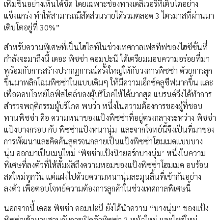
เพิ่มขึ้นอย่างเห็นได้ชัด โดยเฉพาะช่องทางเดลิเวอรีที่เติบโตอย่าง
แข็งแกร่ง ทำให้สามารถมีสัดส่วนรายได้รวมตลอด 3 ไตรมาสที่ผ่านมา
เติบโตอยู่ที่ 30%”
สำหรับความพิเศษที่เป็นไฮไลท์ในช่วงเทศกาลเฟสทีฟของไฮซีซั่นที่
กำลังจะมาถึงนี้ เดอะ พิซซ่า คอมปะนี ได้เตรียมมอบความอร่อยที่มา
พร้อมกับการสร้างปรากฏการณ์ครั้งใหญ่ให้กับวงการพิซซ่า ด้วยการลุก
ขึ้นมาพลิกโฉมพิซซ่าในแบบเดิมๆ ให้มีความเอ็กซ์คลูซีฟมากขึ้น และ
เพื่อตอบโจทย์ไลฟ์สไตล์ของผู้บริโภคให้ได้มากสุด แบรนด์จึงได้ทำการ
สำรวจพฤติกรรมผู้บริโภค พบว่า หนึ่งในความต้องการของผู้ที่ชอบ
ทานพิซซ่า คือ ความหนาของแป้งพิซซ่าที่อยู่ตรงกลางระหว่าง พิซซ่า
แป้งบางกรอบ กับ พิซซ่าแป้งหนานุ่ม และจากโจทย์นี้จึงเป็นที่มาของ
การพัฒนาและคิดค้นสูตรจนกลายเป็นแป้งพิซซ่าโฮมเมดแบบบาง
นุ่ม ออกมาเป็นเมนูใหม่ ‘พิซซ่าแป้งนิวยอร์กบางนุ่ม’ หนึ่งในความ
พิเศษที่ลงตัวที่ให้สัมผัสถึงความหอมของแป้งพิซซ่าโฮมเมด อบร้อน
สดใหม่ทุกวัน แต่แฝงไปด้วยความหนานุ่มละมุนลิ้นที่เข้ากันอย่าง
ลงตัว เพื่อตอบโจทย์ความต้องการลูกค้าในช่วงเทศกาลพิเศษนี้
นอกจากนี้ เดอะ พิซซ่า คอมปะนี ยังได้นำความ “บางนุ่ม” ของแป้ง
พิซซ่าเข้ามาผสานกับการเปิดตัวพิซซ่า 3 หน้าใหม่ และไซส์ใหม่