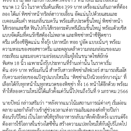
ขนาด 12 นิ้ว ในราคาเริ่มต้นเพียง 399 บาท เครื่องแน่นล้นถาดที่ต้อง
ลอง ได้แก่ พิซซ่าหน้ากริลล์ฮาวายเอี้ยน อัดแน่นไปด้วยแฮมและ
เบคอนเต็มคำ หอมกลิ่นรมควัน พร้อมสับปะรดชิ้นใหญ่ พิซซ่าหน้า
ไส้กรอกและชีส ฟินไปกับไส้กรอกระดับพรีเมียมชิ้นใหญ่ พร้อมด้วยชีส
แบบจัดเต็มที่คนรักชีสต้องไม่พลาด และพิซซ่าหน้าซีฟู้ดซาว
ครีม เครื่องซีฟู้ดแน่น ทั้งกุ้ง ปลาหมึก หอย ปูอัด แบบเน้นๆ พร้อม
ความหอมของซอสซาวครีม และคลุกเคล้าความกลมกล่อมของเนย
กระเทียม และมอบความอร่อยแบบอิ่มจุใจในขนาดไซส์ยักษ์
พิเศษ 18 นิ้ว เฉพาะนั่งรับประทานที่ร้านเท่านั้น ในราคาเริ่ม
ต้น 499 บาท พร้อมกันนี้ สำหรับสาวกพิซซ่าเลิฟเวอร์ สามารถสัมผัส
กับความอร่อยของแป้งรูปแบบใหม่ใน ‘พิซซ่าแป้งนิวยอร์กบางนุ่ม’ ที่
เลือกได้กับทุกหน้าในทุกหมวดของพิซซ่า ทั้ง 16 หน้าได้อีกด้วย พร้อม
ท้าให้ลองความใหม่นี้ได้แล้วตั้งแต่วันนี้ไปจนถึงวันที่ 9 มกราคม 2566
นายปัทม์ กล่าวเสริมว่า “หลังจากแนวโน้มสถานการณ์ต่างๆ เริ่มผ่อน
คลาย และกำลังก้าวเข้าสู่ช่วงเวลาแห่งการเฉลิมฉลองส่งท้ายปีเก่า
ต้อนรับปีใหม่ เป็นโอกาสให้ธุรกิจอาหารกลับมาคึกคักอีกครั้ง แบรนด์จึง
ต้องการใช้โอกาสในช่วงไฮซีซั่น สร้างความแปลกใหม่ให้กับผู้บริโภคไป
พร้อมๆ กับการกระตุ้นยอดขาย ผ่านความพิเศษของเมนูใหม่โดย