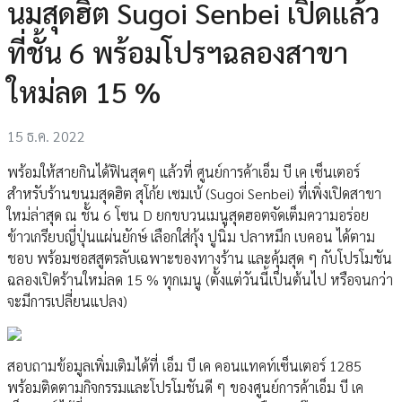
นมสุดฮิต Sugoi Senbei เปิดแล้ว
ที่ชั้น 6 พร้อมโปรฯฉลองสาขา
ใหม่ลด 15 %
15 ธ.ค. 2022
พร้อมให้สายกินได้ฟินสุดๆ แล้วที่ ศูนย์การค้าเอ็ม บี เค เซ็นเตอร์
สำหรับร้านขนมสุดฮิต สุโก้ย เซมเบ้ (Sugoi Senbei) ที่เพิ่งเปิดสาขา
ใหม่ล่าสุด ณ ชั้น 6 โซน D ยกขบวนเมนูสุดฮอตจัดเต็มความอร่อย
ข้าวเกรียบญี่ปุ่นแผ่นยักษ์ เลือกใส่กุ้ง ปูนิ่ม ปลาหมึก เบคอน ได้ตาม
ชอบ พร้อมซอสสูตรลับเฉพาะของทางร้าน และคุ้มสุด ๆ กับโปรโมชัน
ฉลองเปิดร้านใหม่ลด 15 % ทุกเมนู (ตั้งแต่วันนี้เป็นต้นไป หรือจนกว่า
จะมีการเปลี่ยนแปลง)
สอบถามข้อมูลเพิ่มเติมได้ที่ เอ็ม บี เค คอนแทคท์เซ็นเตอร์ 1285
พร้อมติดตามกิจกรรมและโปรโมชันดี ๆ ของศูนย์การค้าเอ็ม บี เค