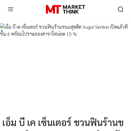
เอ็ม บี เค เซ็นเตอร์ ชวนฟินร้านข