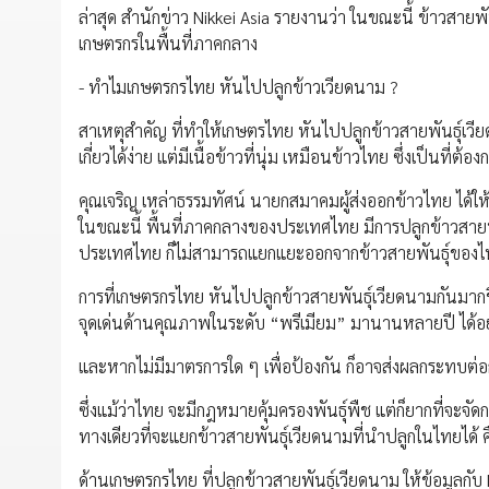
ล่าสุด สำนักข่าว Nikkei Asia รายงานว่า ในขณะนี้ ข้าวสายพั
เกษตรกรในพื้นที่ภาคกลาง
- ทำไมเกษตรกรไทย หันไปปลูกข้าวเวียดนาม ?
สาเหตุสำคัญ ที่ทำให้เกษตรไทย หันไปปลูกข้าวสายพันธ์ุเวีย
เกี่ยวได้ง่าย แต่มีเนื้อข้าวที่นุ่ม เหมือนข้าวไทย ซึ่งเป็นที่ต
คุณเจริญ เหล่าธรรมทัศน์ นายกสมาคมผู้ส่งออกข้าวไทย ได้ให้ข
ในขณะนี้ พื้นที่ภาคกลางของประเทศไทย มีการปลูกข้าวสายพันธ
ประเทศไทย ก็ไม่สามารถแยกแยะออกจากข้าวสายพันธ์ุของไ
การที่เกษตรกรไทย หันไปปลูกข้าวสายพันธ์ุเวียดนามกันมากขึ
จุดเด่นด้านคุณภาพในระดับ “พรีเมียม” มานานหลายปี ได้อย
และหากไม่มีมาตรการใด ๆ เพื่อป้องกัน ก็อาจส่งผลกระทบต่
ซึ่งแม้ว่าไทย จะมีกฎหมายคุ้มครองพันธุ์พืช แต่ก็ยากที่จะจ
ทางเดียวที่จะแยกข้าวสายพันธ์ุเวียดนามที่นำปลูกในไทยได้ 
ด้านเกษตรกรไทย ที่ปลูกข้าวสายพันธ์ุเวียดนาม ให้ข้อมูลกั