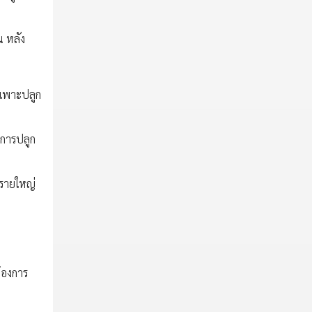
น หลัง
รเพาะปลูก
กการปลูก
วรายใหญ่
ต้องการ