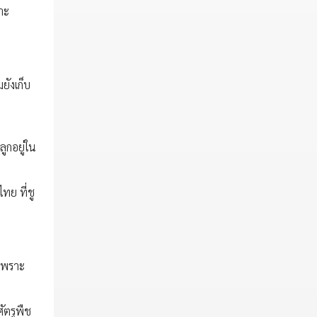
าะ
ยังเก็บ
ูกอยู่ใน
ทย ที่ชู
 เพราะ
ัตรูพืช