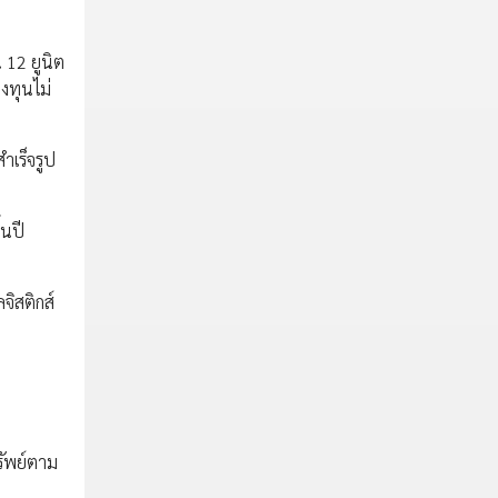
 12 ยูนิต
งทุนไม่
ำเร็จรูป
้นปี
จิสติกส์
รัพย์ตาม