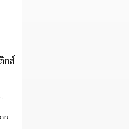
ิกส์
T”
ร บน