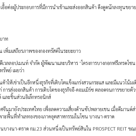
ื้อต่อผู้ประกอบการที่มีการนำเข้าและส่งออกสินค้า ดึงดูดนักลงทุนขยายธ
านบาท
ึ้น เพิ่มเสถียรภาพของกองทรัสต์ในระยะยาว
ค ดีเวลลอปเมนท์ จำกัด ผู้พัฒนาและบริหาร ‘โครงการบางกอกฟรีเทรดโซน
รัพย์ เผยว่า
ินค้าให้เช่าเป็นอีกหนึ่งธุรกิจที่เติบโตแข็งแกร่งสวนกระแส และมีแนวโน้มเ
ก่ การส่งออกสินค้า การเติบโตของธุรกิจอี-คอมเมิร์ซ ตลอดจนการขยายตัว
 และชิ้นส่วนอิเล็กทรอนิกส์
จีนมายังประเทศไทย เพื่อลดความเสี่ยงด้านซัปพลายเชน เมื่อดีมานด์ส่วน
 โดยเฉพาะพื้นที่ทำเลทองของภาคอุตสาหกรรมในโซน บางนา-ตราด
นนบางนา-ตราด กม.23 ส่วนหนึ่งเป็นทรัพย์สินใน PROSPECT REIT ขณะนี้