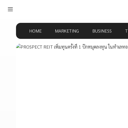
HOME
MARKETING
BUSINESS
T