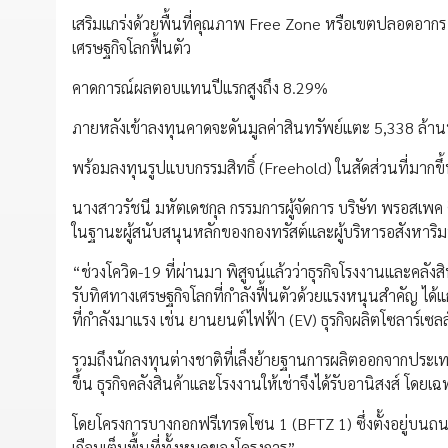
เสริมแกร่งด้วยพื้นที่คุณภาพ Free Zone หรือเขตปลอดอากร เอ
เศรษฐกิจโลกฟื้นตัว
คาดการณ์ผลตอบแทนปีแรกสูงถึง 8.29%
ภายหลังเข้าลงทุนคาดจะดันมูลค่าสินทรัพย์แตะ 5,338 ล้
พร้อมลงทุนรูปแบบกรรมสิทธิ์ (Freehold) ในสัดส่วนที่มากข
นางสาวรัชนี มหัตเดชกุล กรรมการผู้จัดการ บริษัท พรอสเพ
ในฐานะผู้สนับสนุนหลักของกองทรัสต์และผู้บริหารอสังหาริมท
“ช่วงโควิด-19 ที่ผ่านมา พิสูจน์แล้วว่าธุรกิจโรงงานและคลังส
รับทิศทางเศรษฐกิจโลกที่กำลังฟื้นตัวด้วยแรงหนุนสำคัญ ได้แ
ที่กำลังมาแรง เช่น ยานยนต์ไฟฟ้า (EV) ธุรกิจผลิตโซลาร์เซลล์
รวมถึงนักลงทุนต่างชาติที่เล็งย้ายฐานการผลิตออกจากประเทศ
ขึ้น ธุรกิจคลังสินค้าและโรงงานให้เช่าจึงได้รับอานิสงส์
โดยโครงการบางกอกฟรีเทรดโซน 1 (BFTZ 1) ซึ่งตั้งอยู่บนถ
เกือบเต็มพื้นที่ทั้งหมดของโครงการ”