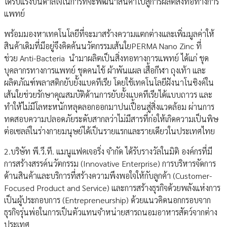
ได้รับแรงบันดาลใจในการที่จะพัฒนาสินค้าไปสู่การผลิตสิ่งทอทางการ
แพทย์
พร้อมมองหาเทคโนโลยีที่จะมาสร้างความแตกต่างและเพิ่มมูลค่าให้
สินค้าเดิมที่มีอยู่จึงคิดค้นนวัตกรรมเส้นใยPERMA Nano Zinc ที่
ช่วย Anti-Bacteria นำมาผลิตเป็นสิ่งทอทางการแพทย์ ได้แก่ ชุด
บุคลากรทางการแพทย์ ชุดคนไข้ ผ้าพันแผล เสื้อกีฬา ถุงเท้า และ
ผลิตภัณฑ์พลาสติกยับยั้งแบคทีเรีย โดยใช้เทคโนโลยีฝังนาโนซิงค์ใน
เส้นใยช่วยรักษาคุณสมบัติด้านการยับยั้งแบคทีเรียได้แบบถาวร และ
ทำให้ไม่มีโลหะหนักหลุดลอกออกมาปนเปื้อนสู่สิ่งแวดล้อม ผ่านการ
ทดสอบความปลอดภัยระดับสากลว่าไม่มีสารที่ก่อให้เกิดความเป็นพิษ
ต่อเซลล์ในร่างกายมนุษย์ได้เป็นรายแรกและรายเดียวในประเทศไทย
2.บริษัท พี.วี.ที. แมนูแฟคเจอริ่ง จำกัด ได้รับรางวัลในมิติ องค์กรที่มี
การสร้างสรรค์นวัตกรรม (Innovative Enterprise) การบริหารจัดการ
ด้านสินค้าและบริการที่สร้างความพึงพอใจให้กับลูกค้า (Customer-
Focused Product and Service) และการสร้างธุรกิจด้วยพลังแห่งการ
เป็นผู้ประกอบการ (Entrepreneurship) ด้วยแนวคิดนอกกรอบจาก
ธุรกิจรุ่นพ่อในการเป็นตัวแทนจำหน่ายสารถนอมอาหารสัตว์จากต่าง
ประเทศ