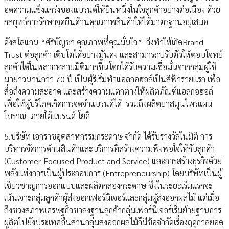
อดความแข็งแกร่งของแบรนด์ให้ยืนหนึ่งในใจลูกค้าอย่างต่อเนื่อง ด้วย
กลยุทธ์การรักษาจุดยืนด้านคุณภาพสินค้าให้ได้มาตรฐานอยู่เสมอ
ดังสโลแกน “ศิริบัญชา คุณภาพที่คุณมั่นใจ” จึงทำให้เกิดBrand
Trust ต่อลูกค้า เติบโตได้อย่างมั่นคง และสามารถปรับตัวให้ตอบโจทย์
ลูกค้าได้ในหลากหลายมิติมากขึ้นโดยได้รับความเชื่อมั่นจากกลุ่มผู้ใช้
มายาวนานกว่า 70 ปี เป็นผู้ริเริ่มทำแอลกอฮอล์เป็นสีฟ้ารายแรก เพื่อ
สื่อถึงความสะอาด และสร้างความแตกต่างให้ผลิตภัณฑ์แอลกอฮอล์
เพื่อให้ผู้บริโภคเกิดการจดจำแบรนด์ได้ รวมถึงผลิตยาสมุนไพรแผน
โบราณ ภายใต้แบรนด์ โยคี
5.บริษัท เอกราชอุตสาหกรรมกระดาษ จำกัด ได้รับรางวัลในมิติ การ
บริหารจัดการด้านสินค้าและบริการที่สร้างความพึงพอใจให้กับลูกค้า
(Customer-Focused Product and Service) และการสร้างธุรกิจด้วย
พลังแห่งการเป็นผู้ประกอบการ (Entrepreneurship) โดยบริษัทเป็นผู้
เชี่ยวชาญการออกแบบและผลิตกล่องกระดาษ ซึ่งในระยะเริ่มแรกจะ
เน้นเจาะกลุ่มลูกค้าผู้ส่งออกเฟอร์นิเจอร์และกลุ่มผู้ส่งออกผลไม้ แต่เมื่อ
ถึงช่วงสภาพเศรษฐกิจขาลงฐานลูกค้ากลุ่มเฟอร์นิเจอร์เริ่มย้ายฐานการ
ผลิตไปยังประเทศอื่นส่วนกลุ่มส่งออกผลไม้ก็มีข้อจำกัดเรื่องฤดูกาลยอด