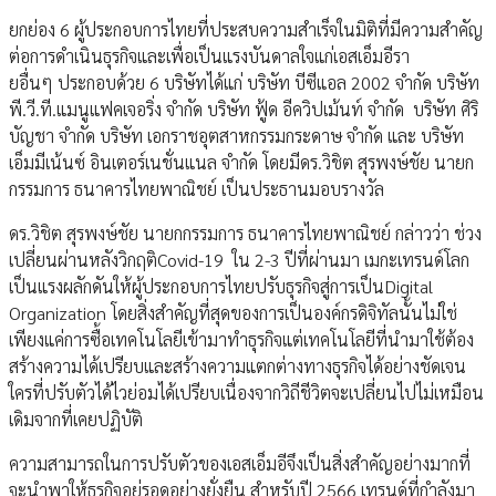
ยกย่อง 6 ผู้ประกอบการไทยที่ประสบความสำเร็จในมิติที่มีความสำคัญ
ต่อการดำเนินธุรกิจและเพื่อเป็นแรงบันดาลใจแก่เอสเอ็มอีรา
ยอื่นๆ ประกอบด้วย 6 บริษัทได้แก่ บริษัท บีซีแอล 2002 จำกัด บริษัท
พี.วี.ที.แมนูแฟคเจอริ่ง จำกัด บริษัท ฟู้ด อีควิปเม้นท์ จำกัด บริษัท ศิริ
บัญชา จำกัด บริษัท เอกราชอุตสาหกรรมกระดาษ จำกัด และ บริษัท
เอ็มมีเน้นซ์ อินเตอร์เนชั่นแนล จำกัด โดยมีดร.วิชิต สุรพงษ์ชัย นายก
กรรมการ ธนาคารไทยพาณิชย์ เป็นประธานมอบรางวัล
ดร.วิชิต สุรพงษ์ชัย นายกกรรมการ ธนาคารไทยพาณิชย์ กล่าวว่า ช่วง
เปลี่ยนผ่านหลังวิกฤติCovid-19 ใน 2-3 ปีที่ผ่านมา เมกะเทรนด์โลก
เป็นแรงผลักดันให้ผู้ประกอบการไทยปรับธุรกิจสู่การเป็นDigital
Organization โดยสิ่งสำคัญที่สุดของการเป็นองค์กรดิจิทัลนั้นไม่ใช่
เพียงแค่การซื้อเทคโนโลยีเข้ามาทำธุรกิจแต่เทคโนโลยีที่นำมาใช้ต้อง
สร้างความได้เปรียบและสร้างความแตกต่างทางธุรกิจได้อย่างชัดเจน
ใครที่ปรับตัวได้ไวย่อมได้เปรียบเนื่องจากวิถีชีวิตจะเปลี่ยนไปไม่เหมือน
เดิมจากที่เคยปฏิบัติ
ความสามารถในการปรับตัวของเอสเอ็มอีจึงเป็นสิ่งสำคัญอย่างมากที่
จะนำพาให้ธุรกิจอยู่รอดอย่างยั่งยืน สำหรับปี 2566 เทรนด์ที่กำลังมา