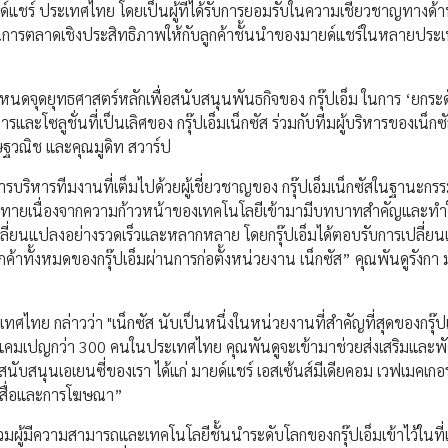
ด์แชร์ ประเทศไทย โดยเป็นผู้ที่ได้รับการยอมรับในความเชี่ยวชาญทางด้านสื
การตลาดเชิงประสิทธิภาพให้กับลูกค้าชั้นนำของมายด์แชร์ในหลายประเท
หนดจุดยุทธศาสตร์หลักเพื่อสนับสนุนพันธกิจของ กรุ๊ปเอ็ม ในการ ‘ยกระ
ซลูชั่นที่เป็นเลิศของ กรุ๊ปเอ็มเน็กซัส ร่วมกับทีมผู้บริหารของเน็กซ
ษฐวณิช และคุณมูดิท สวาร์ป
ารบริหารทีมงานที่เต็มไปด้วยผู้เชี่ยวชาญของ กรุ๊ปเอ็มเน็กซัสในฐานะกรร
ความท้าทายเนื่องจากความก้าวหน้าของเทคโนโลยีเข้ามามีบทบาทสำคัญและทำ
ี่ยนแปลงอย่างรวดเร็วและหลากหลาย โดยกรุ๊ปเอ็มได้ตอบรับการเปลี่ย
กค้าทั้งหมดของกรุ๊ปเอ็มผ่านการก่อตั้งหน่วยงาน เน็กซัส” คุณพันดูรังกา ม
ทย กล่าวว่า "เน็กซัส นับเป็นหนึ่งในหน่วยงานที่สำคัญที่สุดของกรุ๊ป
รแคมเปญกว่า 300 คนในประเทศไทย คุณพันดูจะเข้ามาช่วยส่งเสริมและพ
สนับสนุนเอเยนซี่ของเรา ได้แก่ มายด์แชร์ เอสเซ้นส์มีเดียคอม เวฟเมคเกอร
รมสื่อและการโฆษณา”
รวมผู้มีความสามารถและเทคโนโลยีชั้นนำระดับโลกของกรุ๊ปเอ็มเข้าไว้ในที่