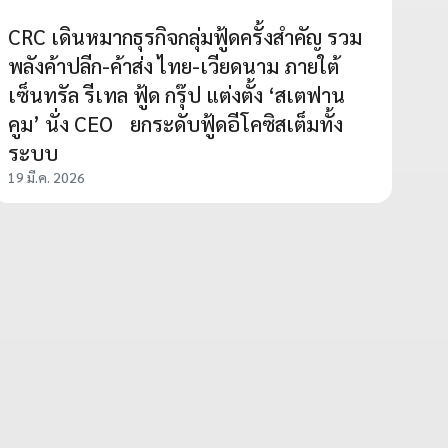
CRC เดินหมากธุรกิจกลุ่มฟู้ดครั้งสำคัญ รวม
พลังค้าปลีก-ค้าส่ง ไทย-เวียดนาม ภายใต้
เซ็นทรัล รีเทล ฟู้ด กรุ๊ป แต่งตั้ง ‘สเตฟาน
คูม’ นั่ง CEO ยกระดับฟู้ดอีโคซิสเต็มทั้ง
ระบบ
19 มี.ค. 2026