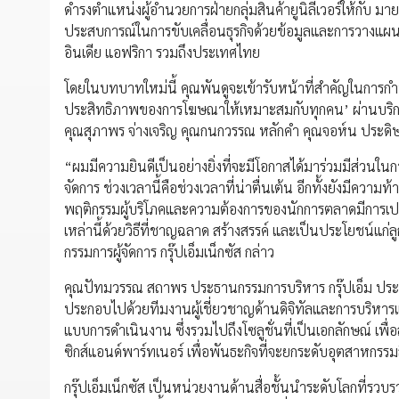
ดำรงตำแหน่งผู้อำนวยการฝ่ายกลุ่มสินค้ายูนิลีเวอร์ให้กับ มาย
ประสบการณ์ในการขับเคลื่อนธุรกิจด้วยข้อมูลและการวางแผน
อินเดีย แอฟริกา รวมถึงประเทศไทย
โดยในบทบาทใหม่นี้ คุณพันดูจะเข้ารับหน้าที่สำคัญในการกำ
ประสิทธิภาพของการโฆษณาให้เหมาะสมกับทุกคน’ ผ่านบริการและโ
คุณสุภาพร จ่างเจริญ คุณกนกวรรณ หลักคำ คุณจอห์น ประดิ
“ผมมีความยินดีเป็นอย่างยิ่งที่จะมีโอกาสได้มาร่วมมีส่วนในก
จัดการ ช่วงเวลานี้คือช่วงเวลาที่น่าตื่นเต้น อีกทั้งยังมี
พฤติกรรมผู้บริโภคและความต้องการของนักการตลาดมีการเปล
เหล่านี้ด้วยวิธีที่ชาญฉลาด สร้างสรรค์ และเป็นประโยชน์แก่ลู
กรรมการผู้จัดการ กรุ๊ปเอ็มเน็กซัส กล่าว
คุณปัทมวรรณ สถาพร ประธานกรรมการบริหาร กรุ๊ปเอ็ม ประเทศไ
ประกอบไปด้วยทีมงานผู้เชี่ยวชาญด้านดิจิทัลและการบริหา
แบบการดำเนินงาน ซึ่งรวมไปถึงโซลูชั่นที่เป็นเอกลักษณ์ เพื่อ
ซิกส์แอนด์พาร์ทเนอร์ เพื่อพันธะกิจที่จะยกระดับอุตสาหกร
กรุ๊ปเอ็มเน็กซัส เป็นหน่วยงานด้านสื่อชั้นนำระดับโลกที่รวบ