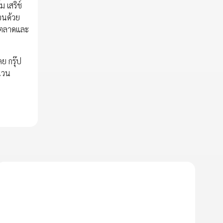
 เสริช์
อนด้วย
รตลาดและ
 กรุ๊ป
ำนวน