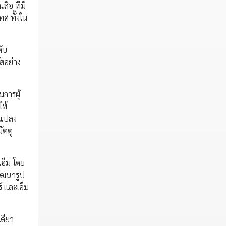
่อ ที่มี
ศ ทั้งใน
ดับ
ัสอย่าง
มการผู้
ให้
นแปลง
ัตตู
เอ็ม โดย
ัฒนารูป
์ และเอ็ม
เดียว