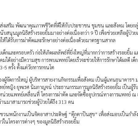
่งเสริม พัฒนาคุณภาพชีวิตที่ดีให้กับประชาชน ชุมชน และสังคม โดยกลุ่ม
ับสนุนมูลนิธิสร้างรอยยิ้มมาอย่างต่อเนื่องกว่า 9 ปี เพื่อช่วยเหลือผู้ป่วยเ
ห้ได้รับการผ่าตัดและรักษาอย่างต่อเนื่องด้วยมาตรฐานสากล
ยเด็กและครอบครัว ก่อให้เกิดผลลัพธ์ที่ยิ่งใหญ่ที่มากกว่าการสร้างรอยยิ้ม แ
ังคมได้อย่างมีความสุข การพบแพทย์โดยเร็วจะช่วยให้การรักษาได้ผลดี เด็
3-5 ครั้ง ตั้งแต่วัยทารกจนโต
งผู้จัดการใหญ่ ผู้บริหารสายงานกิจกรรมเพื่อสังคม เป็นผู้แทนธนาคารฯ
พทย์หญิง ยุพเรศ นิมกาญจน์ ประธานกรรมการมูลนิธิสร้างรอยยิ้ม เป็นผู้
น่วยแพทย์เคลื่อนที่ โครงการผ่าตัด และจัดซื้ออุปกรณ์ทางการแพทย์ ณ
านมาสามารถช่วยผู้ป่วยได้ถึง 313 คน
ชวนพนักงานเป็นจิตอาสาประดิษฐ์ “ตุ๊กตาปันสุข” เพื่อส่งมอบเป็นกำลัง
ว่ในโครงการต่างๆ ของมูลนิธิสร้างรอยยิ้ม