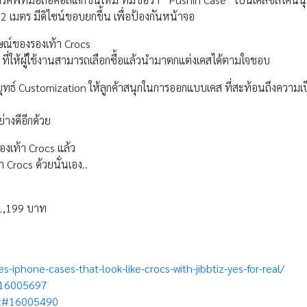
มตร มีดิไซน์ขอบยกขึ้น เพื่อป้องกันหน้าจอ
กษณ์ของรองเท้า Crocs
 ๆ ที่ให้ผู้ใช้งานสามารถเลือกซื้อแล้วนำมาตกแต่งเคสได้ตามใจชอบ
้กลยุทธ์ Customization ให้ลูกค้าสนุกในการออกแบบเคส ที่สะท้อนถึงความเ
ย่างดีอีกด้วย
งเท้า Crocs แล้ว
 Crocs ด้วยนั่นเอง..
 1,199 บาท
iphone-cases-that-look-like-crocs-with-jibbtiz-yes-for-real/
e#16005697
set#16005490