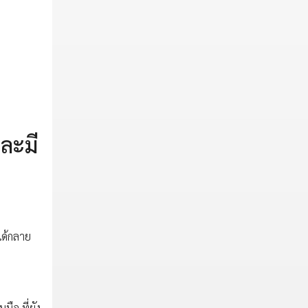
ละมี
นได้กลาย
มือ ที่ยัง