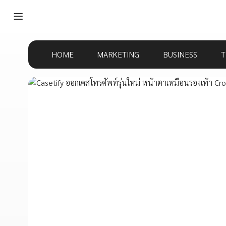
HOME
MARKETING
BUSINESS
T