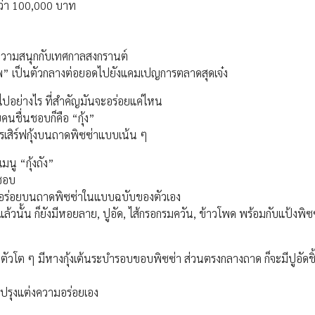
ากว่า 100,000 บาท
มีความสนุกกับเทศกาลสงกรานต์
งเทพ” เป็นตัวกลางต่อยอดไปยังแคมเปญการตลาดสุดเจ๋ง
ที่ไปอย่างไร ที่สำคัญมันจะอร่อยแค่ไหน
นชื่นชอบก็คือ “กุ้ง”
รเสิร์ฟกุ้งบนถาดพิซซ่าแบบเน้น ๆ
มนู “กุ้งถัง”
นชอบ
ามอร่อยบนถาดพิซซ่าในแบบฉบับของตัวเอง
แล้วนั้น ก็ยังมีหอยลาย, ปูอัด, ไส้กรอกรมควัน, ข้าวโพด พร้อมกับแป้งพิซ
ุ้งตัวโต ๆ มีหางกุ้งเต้นระบำรอบขอบพิซซ่า ส่วนตรงกลางถาด ก็จะมีปูอัดช
สปรุงแต่งความอร่อยเอง