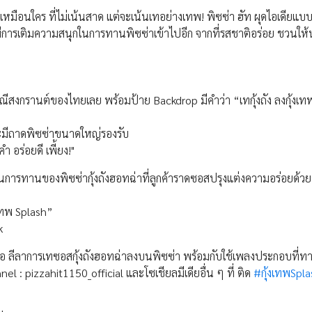
่เหมือนใคร ที่ไม่เน้นสาด แต่จะเน้นเทอย่างเทพ! พิซซ่า ฮัท ผุดไอเดียแบบ
่งมีการเติมความสนุกในการทานพิซซ่าเข้าไปอีก จากที่รสชาติอร่อย ชวนให้
พณีสงกรานต์ของไทยเลย พร้อมป้าย Backdrop มีคำว่า “เทกุ้งถัง ลงกุ้งเ
งจะมีถาดพิซซ่าขนาดใหญ่รองรับ
คำ อร่อยดี เพี้ยง!"
ในการทานของพิซซ่ากุ้งถังฮอทฉ่าที่ลูกค้าราดซอสปรุงแต่งความอร่อยด้วย
เทพ Splash”
k
ีโอ ลีลาการเทซอสกุ้งถังฮอทฉ่าลงบนพิซซ่า พร้อมกับใช้เพลงประกอบที่ท
l : pizzahit1150_official และโซเชียลมีเดียอื่น ๆ ที่ ติด
#กุ้งเทพSpla