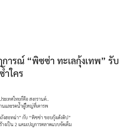
การณ์ “พิซซ่า ทะเลกุ้งเทพ” รับ
่ซ้ำใคร
ประเทศไทยก็คือ สงกรานต์..
บ้านและรดน้ำผู้ใหญ่ที่เคารพ
งถังฮอทฉ่า” กับ “พิซซ่า ขอบกุ้งเด้งดิป”
าสร้างเป็น 2 แคมเปญการตลาดแบบจัดเต็ม