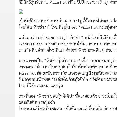
ก็มีสิทธิ์ลุ้นรับทาน Pizza Hut ฟรี 1 ปีเป็นของรางวัล มูลค่
เมื่อรับรู้ถึงความสร้างสรรค์ของแคมเปญที่ต้องการให้ทุกคน
โดยใช้ 2 พิซซ่าหน้าใหม่ที่อยู่ใน set “Pizza Hut ทะเลกุ้
แน่นอนว่าเราก็ย่อมอยากจะรู้ว่าพิซซ่า 2 หน้าใหม่นี้ มีที่มา
โดยทาง Pizza Hut หยิบ Insight หนึ่งในอาหารทะเลที่หลายค
มาสร้างพิซซ่าถาดใหม่ที่แตกต่างจากพิซซ่าถาดอื่น ๆ ด้วยกา
ถาดแรกจะเป็น “พิซซ่า กุ้งถังฮอทฉ่า” เชื่อว่าหลายคนคงรู้จักเ
เพราะเวลานี้กลายเป็นเมนูฮิตทั่วบ้านทั่วเมืองที่หลายคนชื่
Pizza Hut ก็เลยหยิบความร้อนแรงของเมนูนี้ มาครีเอตคว
ที่นอกจากหน้าพิซซ่าจะจัดเต็มด้วยกุ้งตัวโต ๆ ที่คัดมาเฉพาะ
ใหม่ ที่ให้ความหนาและนุ่ม
ถาดที่สอง “พิซซ่า ขอบกุ้งเด้งดิป” ที่ตรงขอบพิซซ่าจะเป็นก
ผสมกับสับปะรดชุ่มฉ่ำ
โดยจะมาเสิร์ฟพร้อมซอสเทาซันด์ไอแลนด์ ที่จะให้เราดิปซอ