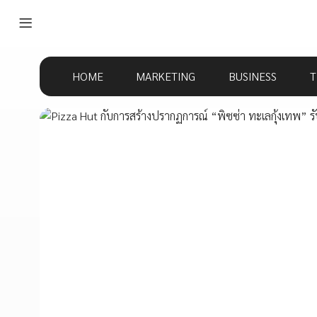
HOME
MARKETING
BUSINESS
T