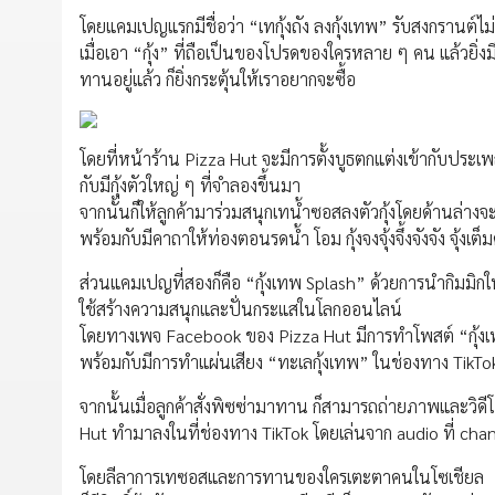
โดยแคมเปญแรกมีชื่อว่า “เทกุ้งถัง ลงกุ้งเทพ” รับสงกรานต์ไม
เมื่อเอา “กุ้ง” ที่ถือเป็นของโปรดของใครหลาย ๆ คน แล้วยิ
ทานอยู่แล้ว ก็ยิ่งกระตุ้นให้เราอยากจะซื้อ
โดยที่หน้าร้าน Pizza Hut จะมีการตั้งบูธตกแต่งเข้ากับประเ
กับมีกุ้งตัวใหญ่ ๆ ที่จำลองขึ้นมา
จากนั้นก็ให้ลูกค้ามาร่วมสนุกเทน้ำซอสลงตัวกุ้งโดยด้านล่า
พร้อมกับมีคาถาให้ท่องตอนรดน้ำ โอม กุ้งจงจุ้งจึ้งจังจัง จุ้งเต็ม
ส่วนแคมเปญที่สองก็คือ “กุ้งเทพ Splash” ด้วยการนำกิมมิก
ใช้สร้างความสนุกและปั่นกระแสในโลกออนไลน์
โดยทางเพจ Facebook ของ Pizza Hut มีการทำโพสต์ “กุ้ง
พร้อมกับมีการทำแผ่นเสียง “ทะเลกุ้งเทพ” ในช่องทาง TikTo
จากนั้นเมื่อลูกค้าสั่งพิซซ่ามาทาน ก็สามารถถ่ายภาพและวิด
Hut ทำมาลงในที่ช่องทาง TikTok โดยเล่นจาก audio ที่ channe
โดยลีลาการเทซอสและการทานของใครเตะตาคนในโซเชียล