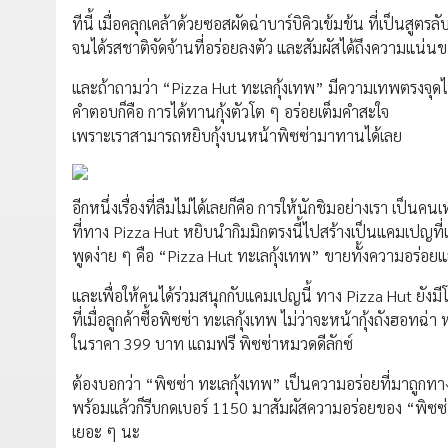
ทีนี้ เมื่อคลุกเคล้าด้วยซอสผัดฉ่าบาร์บิคิวเข้มข้น ที่เป็นสู
จนได้รสชาติจัดจ้านที่อร่อยลงตัว และสัมผัสได้ถึงความแน่นข
และถ้าถามว่า “Pizza Hut ทะเลกุ้งเทพ” มีความเทพตรงจุ
คำตอบก็คือ การได้ทานกุ้งตัวโต ๆ อร่อยเต็มคำสะใจ
เพราะเราสามารถหยิบกุ้งบนหน้าพิซซ่ามาทานได้เลย
อีกหนึ่งเรื่องที่ลืมไม่ได้เลยก็คือ การให้นักชิมอย่างเรา เป็
ที่ทาง Pizza Hut หยิบนำกิมมิกตรงนี้ไปสร้างเป็นแคมเปญที่เล
พูดง่าย ๆ คือ “Pizza Hut ทะเลกุ้งเทพ” ขายทั้งความอร่อย
และเพื่อให้คนได้ร่วมสนุกกับแคมเปญนี้ ทาง Pizza Hut ยังมี
ที่เมื่อลูกค้าซื้อพิซซ่า ทะเลกุ้งเทพ ไม่ว่าจะหน้ากุ้งถังฮอทฉ่า
ในราคา 399 บาท แถมฟรี พิซซ่าหมวดดีลักซ์
ต้องบอกว่า “พิซซ่า ทะเลกุ้งเทพ” เป็นความอร่อยที่มาถูกทาง
พร้อมแล้วก็รีบกดเบอร์ 1150 มาสัมผัสความอร่อยของ “พิซซ่า กุ
เยอะ ๆ นะ