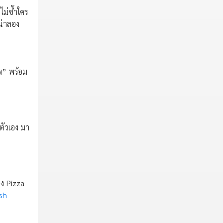
ไม่ซ้ำใคร
น่าลอง
ทพ” พร้อม
ตัวเอง มา
าง Pizza
sh