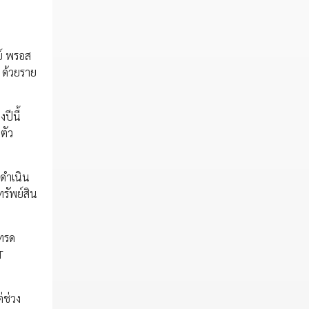
ย์ พรอส
 ด้วยราย
ปีนี้
ตัว
รดำเนิน
ทรัพย์สิน
เทรด
T
่ช่วง