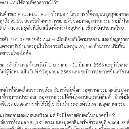
ผลตอบแทนได้ตามที่คาดการณ์ไว้”
สินค้าของ PROSPECT REIT ทั้งหมด 4 โครงการ ที่ตั้งอยู่บนจุดยุทธศาสต
สูงถึง 95.5% สอดรับทิศทางการขยายตัวของภาคอุตสาหกรรม รวมถึงโอกา
กส์ ตลอดจนธุรกิจที่เกี่ยวเนื่องทั้งห่วงโซ่อุปทาน เข้ามายังประเทศไทย
่ระดับ 101.07 ขยายตัว 7.40% เมื่อเทียบกับไตรมาสก่อน และข้อมูลจาก
นต่างชาติเข้ามาลงทุนในไทย รวมเงินลงทุน 26,756 ล้านบาท เพิ่มขึ้น
สาหกรรมไทยโตต่อ
ารดำเนินงานตั้งแต่วันที่ 1 มกราคม – 31 มีนาคม 2566 และกำไรสะส
่ผู้ถือหน่วยในวันที่ 9 มิถุนายน 2566 และ จะมีการประกาศขึ้นเครื่องห
ลักที่ขับเคลื่อนวงการอสังหาริมทรัพย์เพื่อการอุตสาหกรรม จุดเด่นของ
ง ที่สามารถประกอบการอุตสาหกรรมได้ทั้งโรงงานและคลังสินค้า อีกทั้งม
 หรือเขตปลอดอากร ทำให้มีผู้เช่าชั้นนำกระจายตัวในหลายอุตสาหกรรม
ิ้นส่วนประกอบและแบตเตอรี่รถยนต์ ซึ่งมีโอกาสเติบต่อในอนาคตไปกับ
ารจัดการทั้งหมด 292,332 ตร.ม. และมูลค่าสินทรัพย์รวมอยู่ที่ 5,464.92