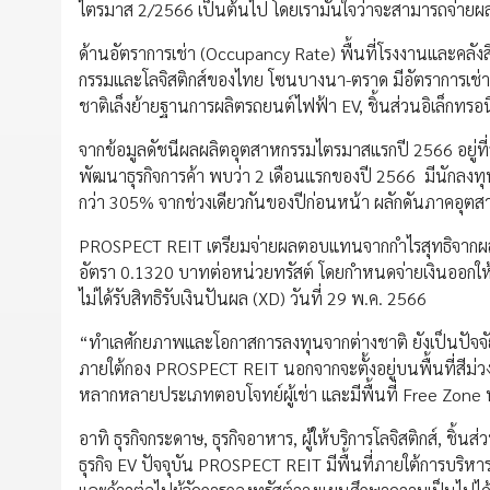
ไตรมาส 2/2566 เป็นต้นไป โดยเรามั่นใจว่าจะสามารถจ่าย
ด้านอัตราการเช่า (Occupancy Rate) พื้นที่โรงงานและคลัง
กรรมและโลจิสติกส์ของไทย โซนบางนา-ตราด มีอัตราการเช่า
ชาติเล็งย้ายฐานการผลิตรถยนต์ไฟฟ้า EV, ชิ้นส่วนอิเล็กทรอนิ
จากข้อมูลดัชนีผลผลิตอุตสาหกรรมไตรมาสแรกปี 2566 อยู่ที
พัฒนาธุรกิจการค้า พบว่า 2 เดือนแรกของปี 2566 มีนักลงทุ
กว่า 305% จากช่วงเดียวกันของปีก่อนหน้า ผลักดันภาคอุต
PROSPECT REIT เตรียมจ่ายผลตอบแทนจากกำไรสุทธิจากผลก
อัตรา 0.1320 บาทต่อหน่วยทรัสต์ โดยกำหนดจ่ายเงินออกให้แก
ไม่ได้รับสิทธิรับเงินปันผล (XD) วันที่ 29 พ.ค. 2566
“ทำเลศักยภาพและโอกาสการลงทุนจากต่างชาติ ยังเป็นปัจจัยห
ภายใต้กอง PROSPECT REIT นอกจากจะตั้งอยู่บนพื้นที่สีม่ว
หลากหลายประเภทตอบโจทย์ผู้เช่า และมีพื้นที่ Free Zone
อาทิ ธุรกิจกระดาษ, ธุรกิจอาหาร, ผู้ให้บริการโลจิสติกส์, ช
ธุรกิจ EV ปัจจุบัน PROSPECT REIT มีพื้นที่ภายใต้การบริห