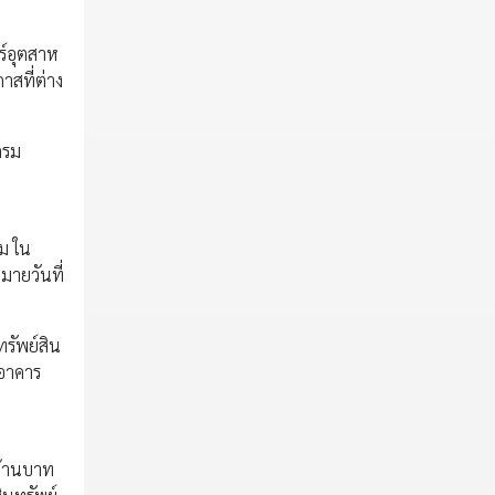
ร์อุตสาห
สที่ต่าง
กรม
ม ใน
มายวันที่
ทรัพย์สิน
ีอาคาร
 ล้านบาท