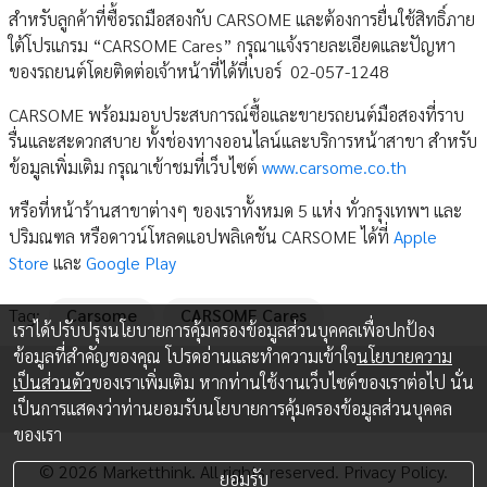
สำหรับลูกค้าที่ซื้อรถมือสองกับ CARSOME และต้องการยื่นใช้สิทธิ์ภาย
ใต้โปรแกรม “CARSOME Cares” กรุณาแจ้งรายละเอียดและปัญหา
ของรถยนต์โดยติดต่อเจ้าหน้าที่ได้ที่เบอร์ 02-057-1248
CARSOME พร้อมมอบประสบการณ์ซื้อและขายรถยนต์มือสองที่ราบ
รื่นและสะดวกสบาย ทั้งช่องทางออนไลน์และบริการหน้าสาขา สำหรับ
ข้อมูลเพิ่มเติม กรุณาเข้าชมที่เว็บไซต์
www.carsome.co.th
หรือที่หน้าร้านสาขาต่างๆ ของเราทั้งหมด 5 แห่ง ทั่วกรุงเทพฯ และ
ปริมณฑล หรือดาวน์โหลดแอปพลิเคชัน CARSOME ได้ที่
Apple
Store
และ
Google Play
Tag:
Carsome
CARSOME Cares
เราได้ปรับปรุงนโยบายการคุ้มครองข้อมูลส่วนบุคคลเพื่อปกป้อง
ข้อมูลที่สำคัญของคุณ โปรดอ่านและทำความเข้าใจ
นโยบายความ
เป็นส่วนตัว
ของเราเพิ่มเติม หากท่านใช้งานเว็บไซต์ของเราต่อไป นั่น
เป็นการแสดงว่าท่านยอมรับนโยบายการคุ้มครองข้อมูลส่วนบุคคล
ของเรา
© 2026 Marketthink. All rights reserved.
Privacy Policy.
ยอมรับ