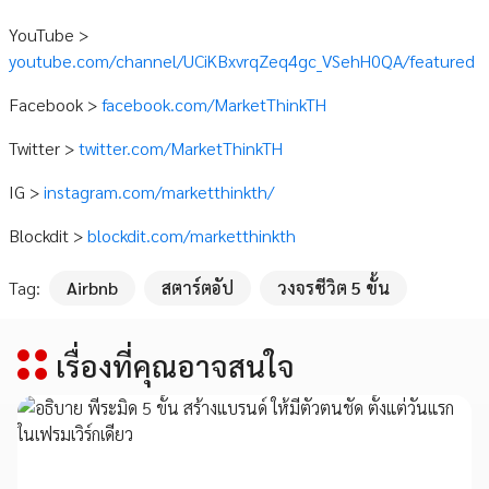
YouTube >
youtube.com/channel/UCiKBxvrqZeq4gc_VSehH0QA/featured
Facebook >
facebook.com/MarketThinkTH
Twitter >
twitter.com/MarketThinkTH
IG >
instagram.com/marketthinkth/
Blockdit >
blockdit.com/marketthinkth
Tag:
Airbnb
สตาร์ตอัป
วงจรชีวิต 5 ขั้น
เรื่องที่คุณอาจสนใจ