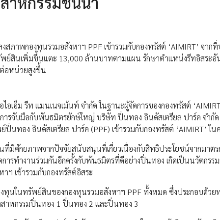
ตสาหกรรมชั้นนำ
รแปลงสภาพกองทุนรวมอสังหาฯ PPF เข้ารวมกับกองทรัสต์ ‘AIMIRT’ จากที
รัพย์สินเพิ่มขึ้นแตะ 13,000 ล้านบาทตามแผน รักษาตำแหน่งรีทอิสระอัน
ต่อหน่วยสูงขึ้น
อไอเอ็ม รีท แมนเนจเม้นท์ จำกัด ในฐานะผู้จัดการของกองทรัสต์ ‘AIMIRT’
จับมือกับพันธมิตรยักษ์ใหญ่ บริษัท ปิ่นทอง อินดัสเตรียล ปาร์ค จำกัด
นทอง อินดัสเตรียล ปาร์ค (PPF) เข้ารวมกับกองทรัสต์ ‘AIMIRT’ ในครั้
ินที่มีศักยภาพจากปัจจัยสนับสนุนที่เกี่ยวเนื่องกับสิทธิประโยชน์จากมาต
รทำงานร่วมกันอีกครั้งกับพันธมิตรที่ดีอย่างปิ่นทอง เกิดเป็นนวัตกรร
าฯ เข้ารวมกับกองทรัสต์อิสระ
รลงทุนในทรัพย์สินของกองทุนรวมอสังหาฯ PPF ทั้งหมด ซึ่งประกอบด้วยท
ตสาหกรรมปิ่นทอง 1 ปิ่นทอง 2 และปิ่นทอง 3