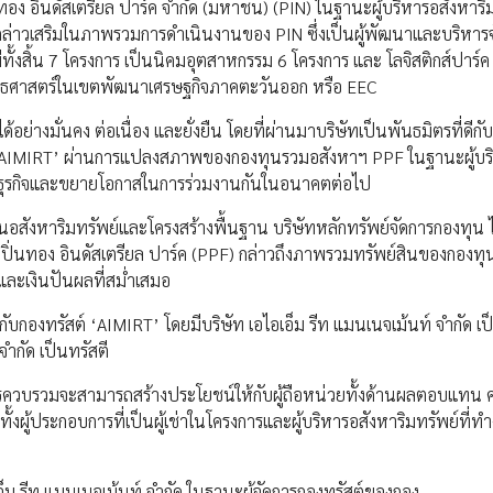
ทอง อินดัสเตรียล ปาร์ค จำกัด (มหาชน) (PIN) ในฐานะผู้บริหารอสังหาริ
กล่าวเสริมในภาพรวมการดำเนินงานของ PIN ซึ่งเป็นผู้พัฒนาและบริหาร
ั้งสิ้น 7 โครงการ เป็นนิคมอุตสาหกรรม 6 โครงการ และ โลจิสติกส์ปาร์ค
ี่ยุทธศาสตร์ในเขตพัฒนาเศรษฐกิจภาคตะวันออก หรือ EEC
่างมั่นคง ต่อเนื่อง และยั่งยืน โดยที่ผ่านมาบริษัทเป็นพันธมิตรที่ดีกั
 ‘AIMIRT’ ผ่านการแปลงสภาพของกองทุนรวมอสังหาฯ PPF ในฐานะผู้บร
ทางธุรกิจและขยายโอกาสในการร่วมงานกันในอนาคตต่อไป
นอสังหาริมทรัพย์และโครงสร้างพื้นฐาน บริษัทหลักทรัพย์จัดการกองทุน
ิ่นทอง อินดัสเตรียล ปาร์ค (PPF) กล่าวถึงภาพรวมทรัพย์สินของกองทุ
ีและเงินปันผลที่สม่ำเสมอ
งทรัสต์ ‘AIMIRT’ โดยมีบริษัท เอไอเอ็ม รีท แมนเนจเม้นท์ จำกัด เป็น
ำกัด เป็นทรัสตี
วบรวมจะสามารถสร้างประโยชน์ให้กับผู้ถือหน่วยทั้งด้านผลตอบแทน ค
 ทั้งผู้ประกอบการที่เป็นผู้เช่าในโครงการและผู้บริหารอสังหาริมทรัพย์ที่ท
เอ็ม รีท แมนเนจเม้นท์ จำกัด ในฐานะผู้จัดการกองทรัสต์ของกอง