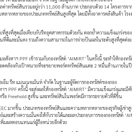
ูลค่าทรัพย์สินรวมอยู่กว่า 11,000 ล้านบาท ประกอบด้วย 14 โครงการจาก
ามหลากหลายของประเภททรัพย์สินสูงที่สุด โดยมีทั้งอาคารคลังสินค้า โรง
ที่สูงที่สุดเมื่อเทียบกับรีทอุตสาหกรรมด้วยกัน ตอกย้ำความแข็งแกร่งของป
ที่ดีและมั่นคง รวมถึงความสามารถในการจ่ายปันผลในระดับสูงที่สุดต่อเน
งหาฯ PPF เข้ารวมกับกองทรัสต์ ‘AIMIRT’ ในครั้งนี้ จะทำให้กองทรัส
สอดคล้องกับเป้าหมายที่จะขยายพอร์ตทรัพย์สินแตะ 2 หมื่นล้านภายในป
เอ็ม รีท แมนเนจเม้นท์ จำกัด ในฐานะผู้จัดการกองทรัสต์ของกอง
หาฯ PPF ครั้งนี้ จะส่งผลให้กองทรัสต์ ‘AIMIRT’ มีความแข็งแกร่งและมีศ
หรือ Freehold สูงขึ้น และทรัพย์สินในพอร์ตมีการกระจายตัวที่ดีขึ้น
์ EEC มากขึ้น ประเภทของทรัพย์สินและความหลากหลายของธุรกิจผู้เช่าสูงขึ
ย์และสร้างความมั่นคงให้กับรายได้และผลประกอบการของกองทรัสต์ ‘AIM
ิ่มผลตอบแทนแก่ผู้ถือหน่วยอีกด้วย