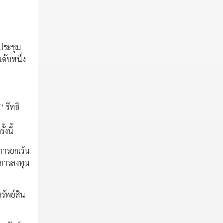
่ประชุม
ดับหนึ่ง
 รีทอิ
งนี้
รการยกเว้น
มการลงทุน
รัพย์สิน