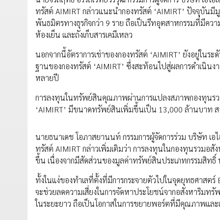
ทรัสต์ AIMIRT กล่าวแนะนำกองทรัสต์ ‘AIMIRT’ ปัจจุบันมีม
พันธมิตรทางธุรกิจกว่า 9 ราย ถือเป็นรีทอุตสาหกรรมที่มีคว
ห้องเย็น และถังเก็บสารเคมีเหลว
นอกจากนี้อัตราการเช่าของกองทรัสต์ ‘AIMIRT’ ยังอยู่ในระดับ
ฐานของกองทรัสต์ ‘AIMIRT’ ซึ่งสะท้อนไปสู่ผลการดำเนินงาน
หลายปี
การลงทุนในทรัพย์สินคุณภาพผ่านการแปลงสภาพกองทุนรวมอสั
‘AIMIRT’ มีขนาดทรัพย์สินเพิ่มขึ้นเป็น 13,000 ล้านบาท 
นายธนาเดช โอภาสยานนท์ กรรมการผู้จัดการร่วม บริษัท เอไอ
ทรัสต์ AIMIRT กล่าวเพิ่มเติมว่า การลงทุนในกองทุนรวมอสัง
ขึ้น เนื่องจากมีสัดส่วนของมูลค่าทรัพย์สินประเภทกรรมสิทธิ์ 
ทั้งในแง่ของทำเลที่ตั้งที่มีการกระจายตัวไปในจุดยุทธศาสตร
จะช่วยลดความเสี่ยงในการจัดหาประโยชน์จากอสังหาริมทรัพ
ในระยะยาว ถือเป็นโอกาสในการขยายพอร์ตที่มีคุณภาพและเพ