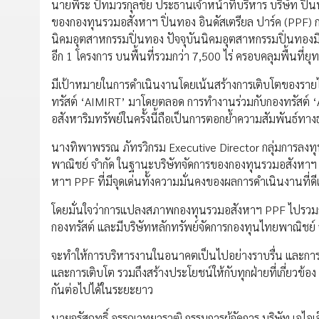
นายพีระ ปัทมวรกุลชัย ประธานเจ้าหน้าที่บริหาร บริษัท ปิ่น
ของกองทุนรวมอสังหาฯ ปิ่นทอง อินดัสเตรียล ปาร์ค (PPF) 
นิคมอุตสาหกรรมปิ่นทอง ปัจจุบันนิคมอุตสาหกรรมปิ่นทองมีท
อีก 1 โครงการ บนพื้นที่รวมกว่า 7,500 ไร่ ครอบคลุมพื้นท
มีเป้าหมายในการดำเนินงานโดยเน้นสร้างการเติบโตของรายได้อย
ทรัสต์ ‘AIMIRT’ มาโดยตลอด การทำงานร่วมกับกองทรัสต์
อสังหาริมทรัพย์ในครั้งนี้ถือเป็นการตอกย้ำความสัมพันธ์
นางทิพาพรรณ ภัทรวิกรม Executive Director กลุ่มการลงทุ
พาณิชย์ จำกัด ในฐานะบริษัทจัดการของกองทุนรวมอสังหาฯ ป
หาฯ PPF ที่มีจุดเด่นทั้งความมั่นคงของผลการดำเนินงานที่ด
โดยมั่นใจว่าการแปลงสภาพกองทุนรวมอสังหาฯ PPF ไปรวมกับกอ
กองทรัสต์ และมีบริษัทหลักทรัพย์จัดการกองทุนไทยพาณิชย์ จ
จะทำให้การบริหารงานในอนาคตเป็นไปอย่างราบรื่น และการค
และการเติบโต รวมถึงสร้างประโยชน์ให้กับทุกฝ่ายที่เกี่ยวข้อง
กันต่อไปได้ในระยะยาว
นายจรัสฤทธิ์ อรรถเวทยวรวุฒิ กรรมการผู้จัดการ บริษัท เอไอ