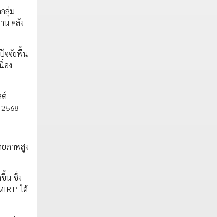
กลุ่ม
งาน คลัง
ัจจัยพื้น
ื่อง
ต์
ี 2568
ักยภาพสูง
้น ซึ่ง
IRT’ ได้