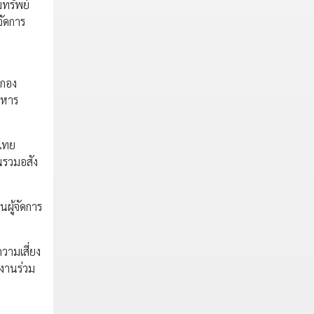
มทรัพย์
จัดการ
บกอง
ิหาร
 ไทย
นรวมอสัง
ผู้จัดการ
วามเสี่ยง
ำงานร่วม