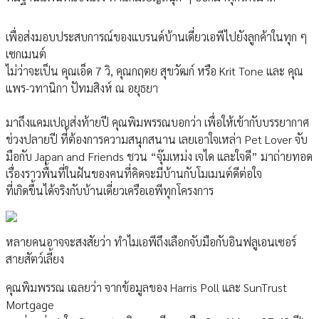
เพื่อส่งมอบประสบการณ์ของแบรนด์บ้านเดี่ยวเอพีไปยังลูกค้าในทุก ๆ
เซกเมนต์
ไม่ว่าจะเป็น คุณเอ็ด 7 วิ, คุณกฤตย สุขวัฒก์ หรือ Krit Tone และ คุณ
แพร-วทานิกา ปัทมสิงห์ ณ อยุธยา
มาถึงแคมเปญส่งท้ายปี คุณพิมพรรณบอกว่า เพื่อให้เข้ากับบรรยากาศ
ช่วงปลายปี ที่ต้องการความสนุกสนาน เลยเอาใจเหล่า Pet Lover จับ
มือกับ Japan and Friends ชวน “จุ๊มเหม่ง เจได และใจดี” มาถ่ายทอด
เรื่องราวพื้นที่ในฝันของคนที่คิดจะมีบ้านกับโมเมนต์ดีต่อใจ
ที่เกิดขึ้นได้จริงกับบ้านเดี่ยวเครือเอพีทุกโครงการ
หลายคนอาจจะสงสัยว่า ทำไมเอพีถึงเลือกจับมือกับอินฟลูเอนเซอร์
สายสัตว์เลี้ยง
คุณพิมพรรณ เฉลยว่า จากข้อมูลของ Harris Poll และ SunTrust
Mortgage