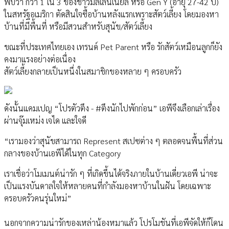
พบว่า กว่า 1 ใน 3 ของชาวมิลเลนเนียล หรือ Gen Y (อายุ 27-42 ปี)
ในสหรัฐอเมริกา ตัดสินใจซื้อบ้านหลังแรกเพราะสัตว์เลี้ยง โดยมองหา
บ้านที่มีพื้นที่ หรือมีสวนสำหรับสุนัข/สัตว์เลี้ยง
ขณะที่ประเทศไทยเอง เทรนด์ Pet Parent หรือ รักสัตว์เหมือนลูกก็ยัง
คงมาแรงอย่างต่อเนื่อง
สัตว์เลี้ยงกลายเป็นหนึ่งในสมาชิกของหลาย ๆ ครอบครัว
ดังนั้นแคมเปญ “โปรตัวตึง - #ตึงนักไปพักก่อน” เอพีจึงเลือกเล่าเรื่อง
ผ่านจุ๊มเหม่ง เจได และใจดี
“เรามองว่าสุนัขสามารถ Represent สเปซต่าง ๆ ตลอดจนพื้นที่ส่วน
กลางของบ้านเอพีได้ในทุก Category
เราเชื่อว่าโมเมนต์น่ารัก ๆ ที่เกิดขึ้นได้จริงภายในบ้านเดี่ยวเอพี น่าจะ
เป็นแรงบันดาลใจให้หลายคนที่กำลังมองหาบ้านในฝัน โดยเฉพาะ
ครอบครัวคนรุ่นใหม่”
นอกจากความน่ารักของเหล่าน้องหมาแล้ว โปรโมชันที่เอพีจัดให้ก็โดน