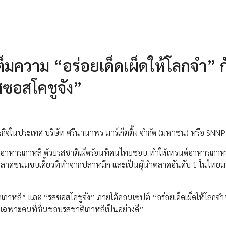
ต็มความ “อร่อยเด็ดเผ็ดให้โลกจำ” ก
ซอสโคชูจัง”
รกิจในประเทศ บริษัท ศรีนานาพร มาร์เก็ตติ้ง จำกัด (มหาชน) หรือ SNNP 
อาหารเกาหลี ด้วยรสชาติเผ็ดร้อนที่คนไทยชอบ ทำให้เทรนด์อาหารเกาหลี
ตลาดขนมขบเคี้ยวที่ทำจากปลาหมึก และเป็นผู้นำตลาดอันดับ 1 ในไทยม
าหลี” และ “รสซอสโคชูจัง” ภายใต้คอนเซปต์ “อร่อยเด็ดเผ็ดให้โลกจำ” 
ยเฉพาะคนที่ชื่นชอบรสชาติเกาหลีเป็นอย่างดี”