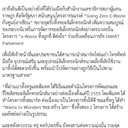
เราจึงยินดีเป็นอย่างยิ่งที่ได้ร่วมมือกับสำนักงานเลขาธิการสภาผู้แทน
ราษฎร สังกัดรัฐสภา สนับสนุนโครงการรณรงค์ “Going Zero E-Waste
กับศูนย์อาเซียน” ขยายจุดรับทิ้งขยะอิเล็กทรอนิกส์ เพิ่มความสมบูรณ์
ของระบบนิเวศในการจัดการขยะอิเล็กทรอนิกส์อย่างครบวงจรใน
โครงการ “e-Waste ทิ้งถูกที่ ดีต่อใจ” ร่วมขับเคลื่อนภารกิจ SMART
Parliament
เพื่อให้เจ้าหน้าที่และประชาชนได้สามารถนำสมาร์ทโฟนเก่า โทรศัพท์
มือถือ อุปกรณ์เสริม และอุปกรณ์อิเล็กทรอนิกส์ขนาดเล็กที่เลิกใช้งาน
มาทิ้งได้สะดวกยิ่งขึ้น พร้อมนำไปจัดการอย่างถูกวิธีเป็นไปตาม
มาตรฐานสากล”
“ที่ผ่านมาทั้งทรูและดีแทค ได้ริเริ่มและดำเนินโครงการคัดแยกและ
รีไซเคิลขยะอิเล็กทรอนิกส์มาอย่างต่อเนื่องตั้งแต่ปี 2555 โดยดีแทค ได้
ทำโครงการทิ้งสมาร์ท ต่อเนื่องมาเป็นโครงการทิ้งให้ดี ขณะที่ทรู ได้ทำ
“Waste to Wonders ขยะ สร้าง โลก” ซึ่งทั้งสอง 2 โครงการ ได้สร้าง
ผลลัพธ์อย่างเป็นรูปธรรม
และหลังควบรวม ทรู คอร์ปอเรชั่น ยังคงสานต่อความมุ่งมั่น รวมจุด