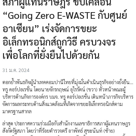
สภาผู้แทนราษฎร ขับเคลื่อน
“Going Zero E-WASTE กับศูนย์
อาเซียน” เร่งจัดการขยะ
อิเล็กทรอนิกส์ถูกวิธี ครบวงจร
เพื่อโลกที่ยั่งยืนไปด้วยกัน
31 ม.ค. 2024
ตอกย้ำพันธกิจผู้นำเทคคอมปานีไทยที่มุ่งมั่นดำเนินธุรกิจอย่างยั่งยืน…
ทรู คอร์ปอเรชั่น โดยนายจักรกฤษณ์ อุไรรัตน์ (ขวา) หัวหน้าคณะผู้
บริหารด้านกิจการองค์กร บมจ. ทรู คอร์ปอเรชั่น เดินหน้าภารกิจบริหาร
จัดการผลกระทบด้านสิ่งแวดล้อมที่เกิดจากขยะอิเล็กทรอนิกส์ตาม
มาตรฐานสากล
ล่าสุด ประกาศความร่วมมือกับสำนักงานเลขาธิการสภาผู้แทนราษฎร
สังกัดรัฐสภา โดยว่าที่ร้อยตำรวจตรี อาพัทธ์ สุขะนันท์ (ซ้าย)