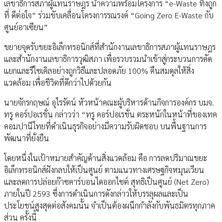
เลขาธิการสภาผู้แทนราษฎร นำความพร้อมโครงการ “e-Waste ทิ้งถูก
ที่ ดีต่อใจ” ร่วมขับเคลื่อนโครงการรณรงค์ “Going Zero E-Waste กับ
ศูนย์อาเซียน”
ขยายจุดรับขยะอิเล็กทรอนิกส์ที่สำนักงานเลขาธิการสภาผู้แทนราษฎร
และสำนักงานเลขาธิการวุฒิสภา เพื่อรวบรวมนำเข้าสู่กระบวนการคัด
แยกและรีไซเคิลอย่างถูกวิธีและปลอดภัย 100% คืนสมดุลให้สิ่ง
แวดล้อม เพื่อชีวิตที่ดีกว่าไปด้วยกัน
นายจักรกฤษณ์ อุไรรัตน์ หัวหน้าคณะผู้บริหารด้านกิจการองค์กร บมจ.
ทรู คอร์ปอเรชั่น กล่าวว่า “ทรู คอร์ปอเรชั่น ตระหนักในหน้าที่ของเทค
คอมปานีไทยที่ดำเนินธุรกิจอย่างมีความรับผิดชอบ บนพื้นฐานการ
พัฒนาที่ยั่งยืน
โดยหนึ่งในเป้าหมายสำคัญด้านสิ่งแวดล้อม คือ การลดปริมาณขยะ
อิเล็กทรอนิกส์ฝังกลบให้เป็นศูนย์ ตามแนวทางเศรษฐกิจหมุนเวียน
และลดการปล่อยก๊าซคาร์บอนไดออกไซต์ สุทธิเป็นศูนย์ (Net Zero)
ภายในปี 2593 ซึ่งการดำเนินการดังกล่าวให้บรรลุผลและเป็น
ประโยชน์สูงสุดต่อสังคมนั้น จำเป็นต้องผนึกกำลังกับพันธมิตรทุกภาค
ส่วน ครั้งนี้