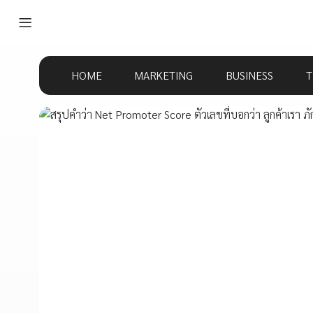
HOME
MARKETING
BUSINESS
T