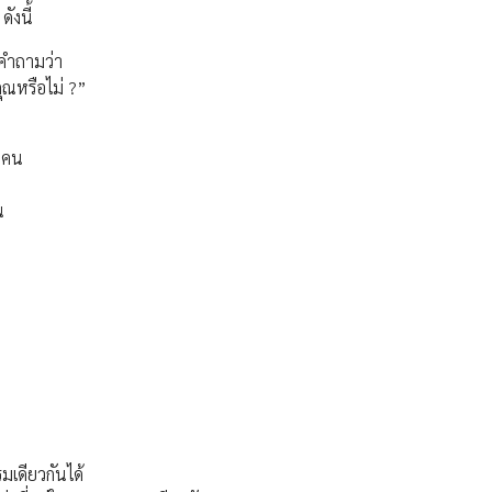
ังนี้
คำถามว่า
ุณหรือไม่ ?”
 คน
น
รมเดียวกันได้