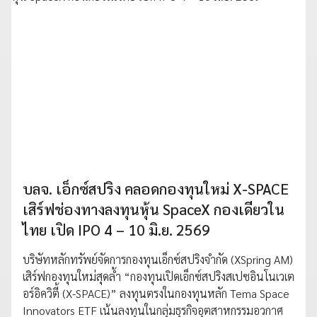
บลจ. เอ็กซ์สปริง คลอดกองทุนใหม่ X-SPACE
เสิร์ฟช่องทางลงทุนหุ้น SpaceX กองเดียวใน
ไทย เปิด IPO 4 – 10 มิ.ย. 2569
บริษัทหลักทรัพย์จัดการกองทุนเอ็กซ์สปริงจำกัด (XSpring AM)
เสิร์ฟกองทุนใหม่สุดล้ำ “กองทุนเปิดเอ็กซ์สปริงสเปซอินโนเวเต
อร์อิควิตี้ (X-SPACE)” ลงทุนตรงในกองทุนหลัก Tema Space
Innovators ETF เน้นลงทุนในกลุ่มธุรกิจอุตสาหกรรมอวกาศ