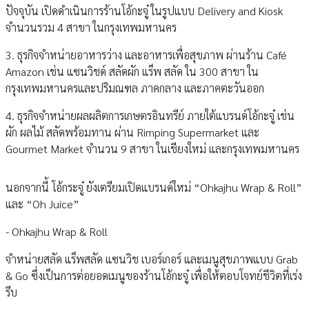
ปัจจุบัน เปิดดำเนินการร้านโอ้กะจู๋ ในรูปแบบ Delivery and Kiosk
จำนวนรวม 4 สาขา ในกรุงเทพมหานคร
3. ธุรกิจจำหน่ายอาหารว่าง และอาหารเพื่อสุขภาพ ผ่านร้าน Café
Amazon เช่น แซนวิชด์ สลัดผัก แร็พ สลัด ใน 300 สาขา ใน
กรุงเทพมหานครและปริมณฑล ภาคกลาง และภาคตะวันออก
4. ธุรกิจจำหน่ายผลผลิตการเกษตรอินทรีย์ ภายใต้แบรนด์โอ้กะจู๋ เช่น
ผัก ผลไม้ สลัดพร้อมทาน ผ่าน Rimping Supermarket และ
Gourmet Market จำนวน 9 สาขา ในเชียงใหม่ และกรุงเทพมหานคร
นอกจากนี้ โอ้กระจู๋ ยังเตรียมเปิดแบรนด์ใหม่ “Ohkajhu Wrap & Roll”
และ “Oh Juice”
- Ohkajhu Wrap & Roll
จำหน่ายสลัด แร็พสลัด แซนวิช เบอร์เกอร์ และเมนูสุขภาพแบบ Grab
& Go ซึ่งเป็นการต่อยอดเมนูของร้านโอ้กะจู๋ เพื่อให้ตอบโจทย์ชีวิตที่เร่ง
รีบ