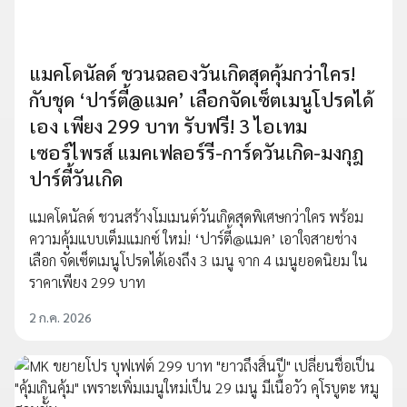
แมคโดนัลด์ ชวนฉลองวันเกิดสุดคุ้มกว่าใคร!
กับชุด ‘ปาร์ตี้@แมค’ เลือกจัดเซ็ตเมนูโปรดได้
เอง เพียง 299 บาท รับฟรี! 3 ไอเทม
เซอร์ไพรส์ แมคเฟลอร์รี-การ์ดวันเกิด-มงกุฎ
ปาร์ตี้วันเกิด
แมคโดนัลด์ ชวนสร้างโมเมนต์วันเกิดสุดพิเศษกว่าใคร พร้อม
ความคุ้มแบบเต็มแมกซ์ ใหม่! ‘ปาร์ตี้@แมค’ เอาใจสายช่าง
เลือก จัดเซ็ตเมนูโปรดได้เองถึง 3 เมนู จาก 4 เมนูยอดนิยม ใน
ราคาเพียง 299 บาท
2 ก.ค. 2026