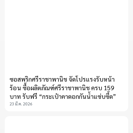
ซอสพริกศรีราชาพานิช จัดโปรแรงรับหน้า
ร้อน ซื้อผลิตภัณฑ์ศรีราชาพานิช ครบ 159
บาท รับฟรี “กระเป๋าคาดอกกันน้ำแซ่บซี้ด”
23 มี.ค. 2026