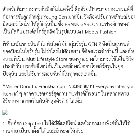
สำหรับที่มาของการจับมือกันในครั้งนี้ คือด้วยเป้าหมายของแบรนด์ที่
ต้องการจับลูกค้ากลุ่ม Young Gen มากขึ้น จึงต้องปรับภาพลักษณ์ของ
มิสเตอร์ โดนัท ให้ดูวัยรุ่นขึ้น ซึ่ง FRANK GARCON (แฟรงค์กาซอง)
เป็นมัลติแบรนด์สโตร์สุดฮิต ในรูปแบบ Art Meets Fashion
ที่ร้านเน้นขายสินค้าไลฟ์สไตล์ จับกลุ่มวัยรุ่น GEN Z จึงเป็นแบรนด์
ยอดนิยมในใจวัยรุ่น ไม่ว่าใครไปเดินสยามก็ต้องแวะเข้าร้านนี้ และด้วย
ความที่เป็น Muti Lifestyle Store ของทุกอย่างก็สามารถใช้ได้ในชีวิต
ประจำวัน บวกกับดีไซน์อันเป็นเอกลักษณ์ ตอบโจทย์วัยรุ่นในยุค
ปัจจุบัน และได้รับการตอบรับที่ดีในทุกคอลเลคชั่น
“Mister Donut x FrankGarcon” ร่วมออกแบบ Everyday Lifestyle
Item เก๋ ๆ จากคาแรคเตอร์สุดกวน “แฟรงค์กี้พอน” ในหลากหลาย
อิริยาบท กลายเป็นสินค้าสุดคิวต์ 5 ไอเท็ม
1. กิ๊บต่อก (Grip Tok) ไม่ได้มีดีแค่ดีไซน์ แต่ยังออกแบบฟังก์ชั่นให้ใช้
งานง่าย เป็นขาตั้งก็ได้ แถมมีกระจกให้ด้วย