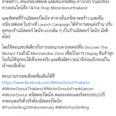
ลาดพร้าว, เซ็นทรัลเวสต์เกต และเซ็นทรัลสีลม ทาวเวอร์ รวมถึงช่อง
ทางออนไลน์คือ TikTok Shop Misterdonutthailand
และพิเศษที่ร้านมิสเตอร์โดนัท สาขาเซ็นทรัลลาดพร้าว และเซ็น
ทรัลเวสต์เกต ในช่วงที่ Launch Campaign ได้ทำการตกแต่งร้าน ปรับ
ลุคของร้านมิสเตอร์ โดนัท แบบเดิม ๆ เป็นร้านมิสเตอร์ โดนัท มัลติ
สโตร์
โดยใช้คอนเซปต์เดียวกับการออกแบบคาเรคเตอร์คือ Discover The
Mutant รวมถึงมี Merchandise Zone เพื่อเป็นการ Display สินค้าทุก
ไอเท็มให้ทุกคนได้เห็นของจริง และสัมผัสความน่ารักก่อนจับจองเป็น
เจ้าของอีกด้วย
สอบถามรายละเอียดเพิ่มเติมได้ที่
https://www.facebook.com/MisterDonutThailand
#MisterDonutThailand #MisterDonutxFrankGarcon
#MisterDonut #มิสเตอร์โดนัท #ฉลองพอนเดอริงครบรอบ20ปี
#พอนเดอริงตัวจริงต้องมิสเตอร์โดนัท
#PonDeRing20thAnniversary #WhitePonDeRing