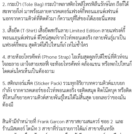
2. กระเป๋า (Tole Bag) กระเป๋าพลาสติกโพลีโพรพิลีนรักษ์โลก ถือก็ได้
สะพายก็เท่ มาพร้อมลายคาเรคเตอร์แฟรงค์กี้พอนแอนด์เฟรนด์
นอกจากความคิวต์ที่ติดตัวมา ก็ความจุที่ใส่ของได้เยอะนี่แหละ
3. เสื้อยืด (T-Shirt) เสื้อยืดสกรีนลาย Limited Edition ลายแฟรงค์กี้
พอนแอนด์เฟรนด์ ดีไซน์สุดเก๋จากไวท์พอนเดอริง กลายพันธุ์มาเป็น
แฟรงค์กี้พอน สุดคิวต์ใส่ไปไหนก็เก๋ เท่ไม่ซ้ำใคร
4. สายห้อยโทรศัพท์ (Phone Strap) ไอเท็มสุดคูลกับดีไซน์ที่คิวท์จน
ใจละลาย เอาใจสายเซลฟี่ จะห้อยโทรศัพท์ คล้องแขน หรือพกไปไหนก็
โดดเด่นใครเห็นเป็นต้องถาม
5. สติกเกอร์แพ็ค (Sticker Pack) รวมทุกอิริยาบทความคิวต์แบบยก
กำลัง จากคาเรคเตอร์ของไวท์พอนเดอริง จะติดสมุด ติดโน๊ตบุค หรือติด
ที่ไหนก็ขยายความคิวต์สายพันธุ์ใหม่ได้ไม่สิ้นสุด บอกเลยว่าของมัน
ต้องมี
สินค้ามีจำหน่ายที่ Frank Garcon สาขาสยามสแควร์ ซอย 2 และ
ร้านมิสเตอร์ โดนัท 3 สาขาที่ร่วมรายการได้แก่ สาขาเซ็นทรัล