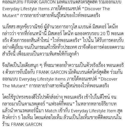
คอลแลปกับ FRANK GARCON มัลติแบรนด์สโตร์สุดฮิต ร่วมออกแบบ
Everyday Lifestyle Items ภายใต้คอนเซปต์ “Discover The
Mutant” การกลายร่างสายพันธุ์ใหม่ของไวท์พอนเดอริง
นภัสสร สกุลชัยวาณิชย์ ผู้อำนวยการอาวุโส แบรนด์ มิสเตอร์ โดนัท
กล่าวว่า จากที่ก่อนหน้านี้ มิสเตอร์ โดนัท ฉลองครบรอบ 20 ปี พอนเด
อริง ด้วยการออกสินค้าใหม่ “ไวท์พอนเดอริง” ไปนั้น ได้รับการตอบรับ
อย่างดีเยี่ยม จนเป็นกระแสไวรัลทั่วประเทศ เราจึงต้องการต่อยอดความ
สำเร็จนี้ เพื่อมอบเป็นความพิเศษให้กับลูกค้า
จึงเกิดเป็นไอเดียสนุก ๆ ที่จะมาตอกย้ำความเป็นตัวจริงเรื่อง พอนเดอริ
ง ด้วยการจับมือกับ FRANK GARCON มัลติแบรนด์สโตร์สุดฮิต ร่วมกัน
ออกแบบ Everyday Lifestyle items ภายใต้คอนเซปต์ “Discover
The Mutant” การกลายร่างสายพันธุ์ใหม่ของไวท์พอนเดอริง
โดยใช้รูปทรงของฮีโร่โปรดักส์อย่าง พอนเดอริง เข้าไปในดีไซน์ จน
กลายมาเป็นคาแรคเตอร์ “แฟรงค์กี้พอน” ในหลากหลายอิริยาบท
แล้วนำคาแรคเตอร์นี้มา Match เข้ากับ Everyday Lifestyle Item สุด
คิวต์กว่า 5 ไอเท็ม โดยแต่ละไอเท็ม ล้วนเป็นไอเท็มขายดีติดลมบนใน
ร้าน FRANK GARCON