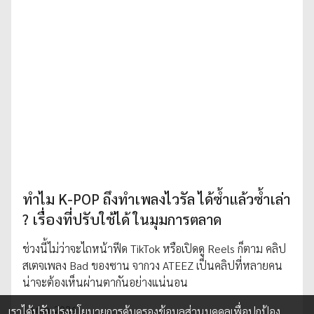
ทำไม K-POP ถึงทำเพลงไวรัล ได้ซ้ำแล้วซ้ำเล่า
? เรื่องที่ปรับใช้ได้ ในมุมการตลาด
ช่วงนี้ไม่ว่าจะไถหน้าฟีด TikTok หรือเปิดดู Reels ก็ตาม คลิป
สเตจเพลง Bad ของซาน จากวง ATEEZ เป็นคลิปที่หลายคน
น่าจะต้องเห็นผ่านตากันอย่างแน่นอน
14 ก.ค. 2026
เราได้ปรับปรุงนโยบายการคุ้มครองข้อมูลส่วนบุคคลเพื่อปกป้อง