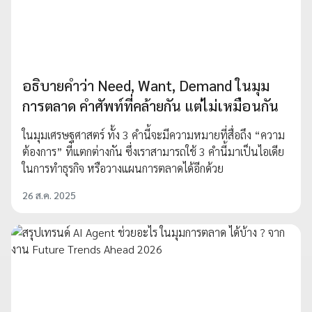
อธิบายคำว่า Need, Want, Demand ในมุม
การตลาด คำศัพท์ที่คล้ายกัน แต่ไม่เหมือนกัน
ในมุมเศรษฐศาสตร์ ทั้ง 3 คำนี้จะมีความหมายที่สื่อถึง “ความ
ต้องการ” ที่แตกต่างกัน ซึ่งเราสามารถใช้ 3 คำนี้มาเป็นไอเดีย
ในการทำธุรกิจ หรือวางแผนการตลาดได้อีกด้วย
26 ส.ค. 2025