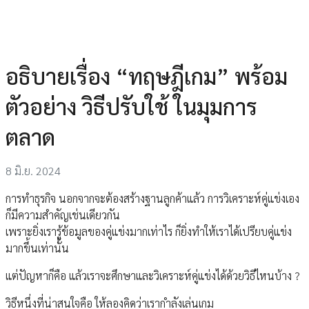
อธิบายเรื่อง “ทฤษฎีเกม” พร้อม
ตัวอย่าง วิธีปรับใช้ ในมุมการ
ตลาด
8 มิ.ย. 2024
การทำธุรกิจ นอกจากจะต้องสร้างฐานลูกค้าแล้ว การวิเคราะห์คู่แข่งเอง
ก็มีความสำคัญเช่นเดียวกัน
เพราะยิ่งเรารู้ข้อมูลของคู่แข่งมากเท่าไร ก็ยิ่งทำให้เราได้เปรียบคู่แข่ง
มากขึ้นเท่านั้น
แต่ปัญหาก็คือ แล้วเราจะศึกษาและวิเคราะห์คู่แข่งได้ด้วยวิธีไหนบ้าง ?
วิธีหนึ่งที่น่าสนใจคือ ให้ลองคิดว่าเรากำลังเล่นเกม