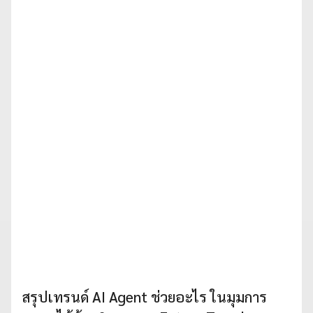
สรุปเทรนด์ AI Agent ช่วยอะไร ในมุมการ