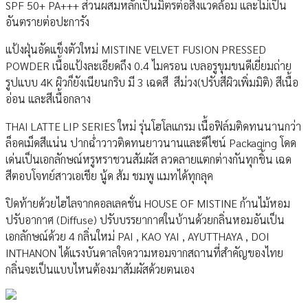
SPF 50+ PA+++ ส่วนผสมหลักเป็นมิตรต่อสิ่งแวดล้อม และไม่เป็น
อันตรายต่อปะการัง
แป้งฝุ่นอัดแข็งตัวใหม่ MISTINE VELVET FUSION PRESSED
POWDER เนื้อแป้งละเอียดถึง 0.4 ไมครอน เบลอรูขุมขนดีเยี่ยมถ่าย
รูปแบบ 4K ผิวก็ยังเนียนกริบ มี 3 เฉดสี สีม่วง(ปรับสีผิวเพิ่มมิติ) สีเนื้อ
อ่อน และสีเนื้อกลาง
THAI LATTE LIP SERIES ใหม่ รุ่นโฮโลแกรม เนื้อฟิล์มติดทนนานกว่า
ล็อคเม็ดสีแน่น ปากฉ่ำวาวติดทนยาวนานและดีไซน์ Packaging โดด
เด่นเป็นเอกลักษณ์หรูหราชวนสัมผัส ลวดลายแตกต่างกันทุกชิ้น เฉด
สีตอบโจทย์สาวเอเชีย นู้ด ส้ม ชมพู แมทได้ทุกลุค
ปิดท้ายด้วยไฮไลจากคอลเลคชั่น HOUSE OF MISTINE ก้านไม้หอม
ปรับอากาศ (Diffuse) ปรับบรรยากาศในบ้านด้วยกลิ่นหอมอันเป็น
เอกลักษณ์ด้วย 4 กลิ่นใหม่ PAI , KAO YAI , AYUTTHAYA , DOI
INTHANON ได้แรงบันดาลใจความหอมจากสถานที่สำคัญของไทย
กลิ่นจะเป็นแบบไหนต้องมาสัมผัสด้วยตนเอง