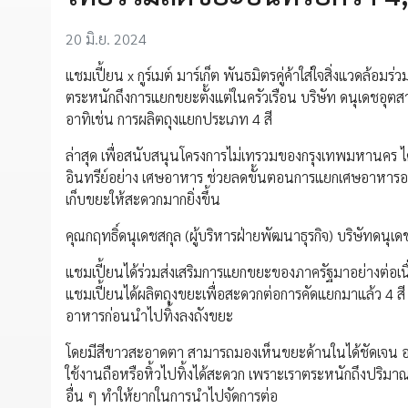
20 มิ.ย. 2024
แชมเปี้ยน x กูร์เมต์ มาร์เก็ต พันธมิตรคู่ค้าใส่ใจสิ่งแวดล้
ตระหนักถึงการแยกขยะตั้งแต่ในครัวเรือน บริษัท ดนุเดชอุตส
อาทิเช่น การผลิตถุงแยกประเภท 4 สี
ล่าสุด เพื่อสนับสนุนโครงการไม่เทรวมของกรุงเทพมหานคร ได้
อินทรีย์อย่าง เศษอาหาร ช่วยลดขั้นตอนการแยกเศษอาหารอ
เก็บขยะให้สะดวกมากยิ่งขึ้น
คุณกฤทธิ์ดนุเดชสกุล (ผู้บริหารฝ่ายพัฒนาธุรกิจ) บริษัทดนุเ
แชมเปี้ยนได้ร่วมส่งเสริมการแยกขยะของภาครัฐมาอย่างต่อเ
แชมเปี้ยนได้ผลิตถุงขยะเพื่อสะดวกต่อการคัดแยกมาแล้ว 4 สี 
อาหารก่อนนำไปทิ้งลงถังขยะ
โดยมีสีขาวสะอาดตา สามารถมองเห็นขยะด้านในได้ชัดเจน ออก
ใช้งานถือหรือหิ้วไปทิ้งได้สะดวก เพราะเราตระหนักถึงปริ
อื่น ๆ ทำให้ยากในการนำไปจัดการต่อ