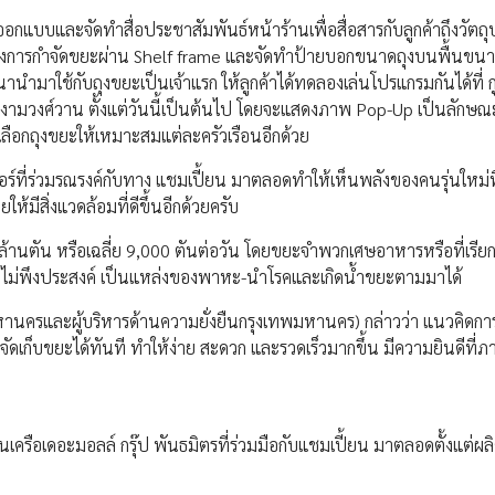
็ต ออกแบบและจัดทำสื่อประชาสัมพันธ์หน้าร้านเพื่อสื่อสารกับลูกค้าถึงวัตถ
ารกำจัดขยะผ่าน Shelf frame และจัดทำป้ายบอกขนาดถุงบนพื้นขนา
นำมาใช้กับถุงขยะเป็นเจ้าแรก ให้ลูกค้าได้ทดลองเล่นโปรแกรมกันได้ที่ กู
งามวงศ์วาน ตั้งแต่วันนี้เป็นต้นไป โดยจะแสดงภาพ Pop-Up เป็นลักษ
เลือกถุงขยะให้เหมาะสมแต่ละครัวเรือนอีกด้วย
ตอร์ที่ร่วมรณรงค์กับทาง แชมเปี้ยน มาตลอดทำให้เห็นพลังของคนรุ่นใหม่ท
มีสิ่งแวดล้อมที่ดีขึ้นอีกด้วยครับ
้านตัน หรือเฉลี่ย 9,000 ตันต่อวัน โดยขยะจำพวกเศษอาหารหรือที่เรียก
ลิ่นที่ไม่พึงประสงค์ เป็นแหล่งของพาหะ-นำโรคและเกิดน้ำขยะตามมาได้
านครและผู้บริหารด้านความยั่งยืนกรุงเทพมหานคร) กล่าวว่า แนวคิดการใ
เก็บขยะได้ทันที ทำให้ง่าย สะดวก และรวดเร็วมากขึ้น มีความยินดีที่ภาค
ส ในเครือเดอะมอลล์ กรุ๊ป พันธมิตรที่ร่วมมือกับแชมเปี้ยน มาตลอดตั้งแต่ผล