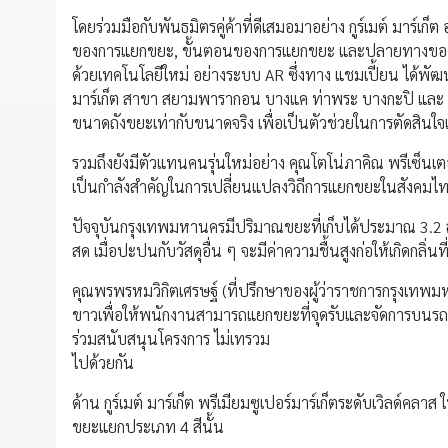
โดยร่วมมือกับพันธมิตรคู่ค้าที่ดีเสมอมาอย่าง กูร์เมต์ มาร์เก
ของการแยกขยะ, ขั้นตอนของการแยกขยะ และปลายทางของก
ด้วยเทคโนโลยีใหม่ อย่างระบบ AR ซึ่งทาง แชมเปี้ยน ได้พัฒนา
มาร์เก็ต สาขา สยามพารากอน บางแค ท่าพระ บางกะปิ และ 
ขนาดถังขยะเท่ากับขนาดจริง เพื่อเป็นตัวช่วยในการตัดสินใจ
รวมถึงยังมีตัวแทนคนรุ่นใหม่อย่าง คุณโตโน่ภาคิณ พรีเซ็นเ
เป็นกำลังสำคัญในการเปลี่ยนแปลงวิถีการแยกขยะในสังคมไทยให้
ปัจจุบันกรุงเทพมหานครมีปริมาณขยะที่เก็บได้ประมาณ 3.2 ล
สด เมื่อปะปนกับวัสดุอื่น ๆ จะมีค่าความชื้นสูงก่อให้เกิดก
คุณพรพรหมวิกิตเศรษฐ์ (ที่ปรึกษาของผู้ว่าราชการกรุงเทพมห
ขาวเพื่อให้พนักงานสามารถแยกขยะที่จุดรับและจัดการบนรถจัด
ร่วมสนับสนุนโครงการ ไม่เทรวม
ไปด้วยกัน
ด้าน กูร์เมต์ มาร์เก็ต พรีเมียมซูเปอร์มาร์เก็ตระดับเวิลด์คลา
ขยะแยกประเภท 4 สีนั้น