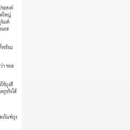
ุประสงค์
ดใหญ่
ร์เมต์
ณะและ
ี่พร้อม
ว่า ขยะ
ช้ถุงสี
ธุรกิจได้
ิตภัณฑ์ถุง