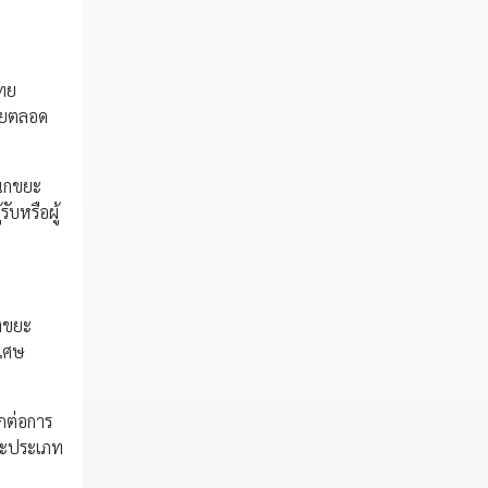
ไทย
โดยตลอด
แนกขยะ
บหรือผู้
ุงขยะ
กเศษ
กต่อการ
ขยะประเภท