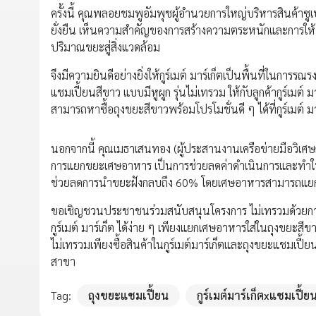
ครั้งนี้ คุณพลอยชมพูอัมพุชผู้อำนวยการใหญ่บริหารสินค้าซู
ยั่งยืน เห็นความสำคัญของการสร้างความตระหนักและการให้ควา
ปริมาณขยะสู่สิ่งแวดล้อม
จึงมีความยินดีอย่างยิ่งให้กูร์เมต์ มาร์เก็ตเป็นพื้นที่ในก
แชมเปี้ยนสีขาว แบบมีหูผูก รุ่นไม่เทรวม ให้กับลูกค้ากูร์เมต์ 
สามารถหาซื้อถุงขยะสีขาวพร้อมโปรโมชั่นดี ๆ ได้ที่กูร์เมต์ ม
นอกจากนี้ คุณเมธาเสนทอง (ผู้ประสานงานเครือข่ายมือวิเศษก
การแยกขยะเศษอาหาร เป็นการช่วยลดค่าดำเนินการและทำให้ขย
ช่วยลดการนำขยะฝังกลบถึง 60% โดยเศษอาหารสามารถแยกเพื่
ขอเชิญชวนประชาชนร่วมสนับสนุนโครงการ ไม่เทรวมด้วยการล
กูร์เมต์ มาร์เก็ต ได้ง่าย ๆ เพียงแยกเศษอาหารใส่ในถุงขยะสี
ไม่เทรวมเพียงซื้อสินค้าในกูร์เมต์มาร์เก็ตและถุงขยะแชมเปี้ย
สาขา
Tag:
ถุงขยะแชมเปี้ยน
กูร์เมต์มาร์เก็ตxแชมเปี้