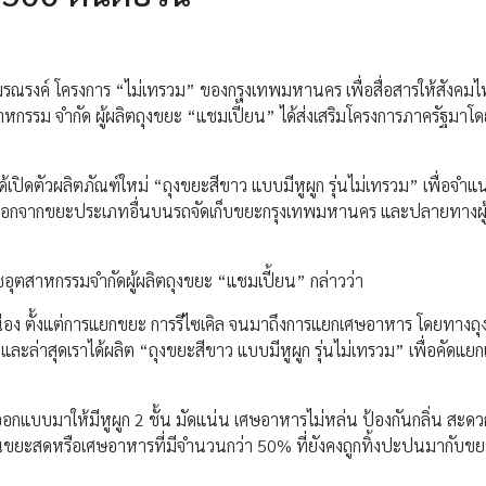
อมร่วมรณรงค์ โครงการ “ไม่เทรวม” ของกรุงเทพมหานคร เพื่อสื่อสารให้สังคม
าหกรรม จำกัด ผู้ผลิตถุงขยะ “แชมเปี้ยน” ได้ส่งเสริมโครงการภาครัฐมา
เปิดตัวผลิตภัณฑ์ใหม่ “ถุงขยะสีขาว แบบมีหูผูก รุ่นไม่เทรวม” เพื่อจำ
อกจากขยะประเภทอื่นบนรถจัดเก็บขยะกรุงเทพมหานคร และปลายทางผู้รั
ดชอุตสาหกรรมจำกัดผู้ผลิตถุงขยะ “แชมเปี้ยน” กล่าวว่า
นื่อง ตั้งแต่การแยกขยะ การรีไซเคิล จนมาถึงการแยกเศษอาหาร โดยทางถ
และล่าสุดเราได้ผลิต “ถุงขยะสีขาว แบบมีหูผูก รุ่นไม่เทรวม” เพื่อคัดแย
แบบมาให้มีหูผูก 2 ชั้น มัดแน่น เศษอาหารไม่หล่น ป้องกันกลิ่น สะดว
มาณขยะสดหรือเศษอาหารที่มีจำนวนกว่า 50% ที่ยังคงถูกทิ้งปะปนมากับ