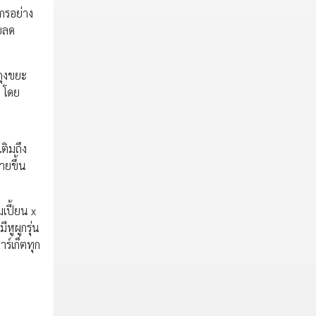
กรอย่าง
วยลด
ถุงขยะ
น โดย
ติมถึง
ายขึ้น
เปี้ยน x
หูผูกรุ่น
ร์เก็ตทุก