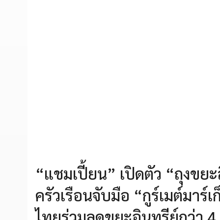
“แชมเปี้ยน” เปิดตัว “ถุงขย
ครัวเรือนจับมือ “กูร์เมต์มาร
ไทยร่วมลดขยะอินทรีย์กว่า 4,