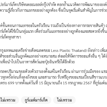
เปอร์มาร์เก็ตบริษัทเดอะมอลล์กรุ๊ปจำกัด ตอกย้ำแนวคิดการพัฒนาขององค์
มรู้เกี่ยวกับการแยกขยะอย่างถูกต้อง ซึ่งเป็นจุดเริ่มต้นสำคัญในการช่
ารรณรงค์ขั้นตอนการแยกขยะในครัวเรือน รวมถึงเป็นช่องทางการกระจายสินค้า 
มาร์เก็ตได้ใช้เป็นกลุ่มแรก เพื่อร่วมกันแยกขยะอย่างถูกต้องและสะดวกยิ่งขึ้
าร์เก็ตทุกสาขา
รุงเทพและเครือข่ายสังคมลดขยะ Less Plastic Thailand) ยังกล่าว เพิ่มเ
ะส่วนอื่นถูกคัดแยกอย่างเหมาะสม ส่งผลให้จัดการขยะแห้งอื่น ๆ ได้ง่
อนำไปเป็นอาหารสัตว์และปุ๋ยอินทรีย์ได้อีกด้วย
ดปริมาณขยะด้วยตัวเราเองตั้งแต่ในครัวเรือน ผ่านการร่วมมือของ แชม
ขาวทุกครั้งก่อนทิ้งลงถังขยะ และสามารถ รับฟรีถุงขยะแชมเปี้ยนสีขาวแบบมี
นครบ 699 บาทตั้งแต่วันที่ 15 มิถุนายนถึง 15 กรกฎาคม 2567 ที่กูร์เมต์มา
ยนไม่เทรวม
กูร์เมต์มาร์เก็ต
ไม่เทรวม