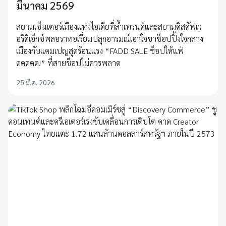
มีนาคม 2569
สยามเซ็นเตอร์เมืองแห่งไอเดียที่ล้ำเทรนด์และสยามดิสคัฟเว
อรี่ดิเอ็กซ์พลอราทอเรี่ยมปลุกอารมณ์เอาใจขาช็อปปิ้งใจกลาง
เมืองกับแคมเปญสุดร้อนแรง “FADD SALE ช็อปให้แฟ่
ดดดดด!” ที่สายช็อปไม่ควรพลาด
25 มี.ค. 2026