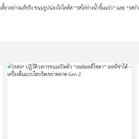
ยวอย่างแท้จริง ขนมรูปน่องไก่โลตัส “รสไก่ย่างน้ำจิ้มแจ่ว” และ “รสก๋วย