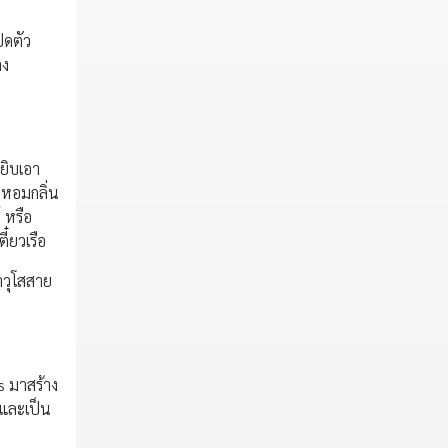
ิดตัว
าง
หยิบเอา
 หอมกลิ่น
 หรือ
๋ยวเรือ
าวุโสสาย
s มาสร้าง
 และเป็น