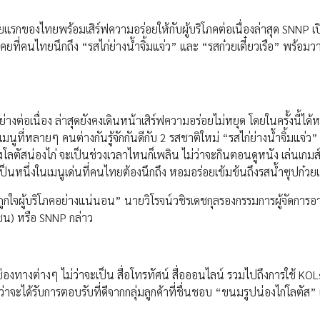
รกของไทยพร้อมเสิร์ฟความอร่อยให้กับผู้บริโภคต่อเนื่องล่าสุด SNNP เป
ที่คนไทยนึกถึง “รสไก่ย่างน้ำจิ้มแจ่ว” และ “รสก๋วยเตี๋ยวเรือ” พร้อมว
งต่อเนื่อง ล่าสุดยังคงเดินหน้าเสิร์ฟความอร่อยไม่หยุด โดยในครั้งนี้ได้
ี่หลายๆ คนต่างกันรู้จักกันดีกับ 2 รสชาติใหม่ “รสไก่ย่างน้ำจิ้มแจ่ว”
องโลตัสน่องไก่ จะเป็นช่วงเวลาไหนก็เพลิน ไม่ว่าจะกินตอนดูหนัง เล่นเกมส์
นหนึ่งในเมนูเด่นที่คนไทยต้องนึกถึง หอมอร่อยเข้มข้นถึงรสน้ำซุปก๋วยเตี
ก ถูกใจผู้บริโภคอย่างแน่นอน” นายวิโรจน์วชิรเดชกุลรองกรรมการผู้จัดการอ
ชน) หรือ SNNP กล่าว
ช่องทางต่างๆ ไม่ว่าจะเป็น สื่อโทรทัศน์ สื่อออนไลน์ รวมไปถึงการใช้ KOL
่าจะได้รับการตอบรับที่ดีจากกลุ่มลูกค้าที่ชื่นชอบ “ขนมรูปน่องไก่โลตัส”