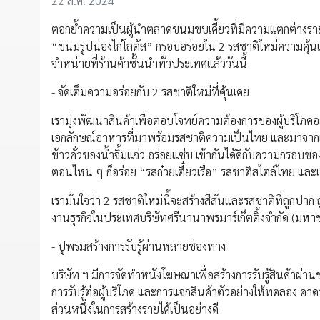
22 ส.ค. 2024
ตอกย้ำความเป็นผู้นำตลาดขนมขบเคี้ยวที่มีความแตกต่างรายแ
“ขนมรูปน่องไก่โลตัส” กรอบอร่อยใน 2 รสชาติใหม่ความคุ้นเคย
จำหน่ายที่ร้านค้าชั้นนำทั่วประเทศแล้ววันนี้
- จัดเต็มความอร่อยกับ 2 รสชาติใหม่ที่คุ้นเคย
เรามุ่งพัฒนาสินค้าเพื่อตอบโจทย์ความต้องการของผู้บริโภคอย่า
เอกลักษณ์อาหารที่มาพร้อมรสชาติความเป็นไทย และมาจากเมนูท
ข้าวคั่วของน้ำจิ้มแจ่ว อร่อยแซ่บ เข้ากันได้ดีกับความกรอบข
ตอนไหน ๆ ก็อร่อย “รสก๋วยเตี๋ยวเรือ” รสชาติสไตล์ไทย และเป็
เรามั่นใจว่า 2 รสชาติใหม่นี้จะสร้างสีสันและรสชาติที่ถูกปา
งานธุรกิจในประเทศบริษัทศรีนานาพรมาร์เก็ตติ้งจำกัด (มหา
- ปูพรมสร้างการรับรู้ผ่านหลายช่องทาง
บริษัท ฯ มีการจัดทำหนังโฆษณาเพื่อสร้างการรับรู้สินค้าผ่าน
การรับรู้ต่อผู้บริโภค และการแจกสินค้าตัวอย่างให้ทดลอง คาดว
ส่วนหนึ่งในการสร้างรายได้เป็นอย่างดี