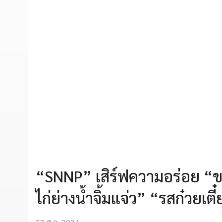
“SNNP” เสิร์ฟความอร่อย “ขน
ไก่ย่างน้ำจิ้มแจ่ว” “รสก๋วยเต