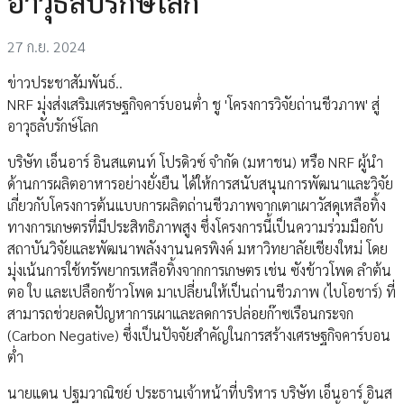
อาวุธลับรักษ์โลก
27 ก.ย. 2024
ข่าวประชาสัมพันธ์..
NRF มุ่งส่งเสริมเศรษฐกิจคาร์บอนต่ำ ชู 'โครงการวิจัยถ่านชีวภาพ' สู่
อาวุธลับรักษ์โลก
บริษัท เอ็นอาร์ อินสแตนท์ โปรดิวซ์ จำกัด (มหาชน) หรือ NRF ผู้นำ
ด้านการผลิตอาหารอย่างยั่งยืน ได้ให้การสนับสนุนการพัฒนาและวิจัย
เกี่ยวกับโครงการต้นแบบการผลิตถ่านชีวภาพจากเตาเผาวัสดุเหลือทิ้ง
ทางการเกษตรที่มีประสิทธิภาพสูง ซึ่งโครงการนี้เป็นความร่วมมือกับ
สถาบันวิจัยและพัฒนาพลังงานนครพิงค์ มหาวิทยาลัยเชียงใหม่ โดย
มุ่งเน้นการใช้ทรัพยากรเหลือทิ้งจากการเกษตร เช่น ซังข้าวโพด ลำต้น
ตอ ใบ และเปลือกข้าวโพด มาเปลี่ยนให้เป็นถ่านชีวภาพ (ไบโอชาร์) ที่
สามารถช่วยลดปัญหาการเผาและลดการปล่อยก๊าซเรือนกระจก
(Carbon Negative) ซึ่งเป็นปัจจัยสำคัญในการสร้างเศรษฐกิจคาร์บอน
ต่ำ
นายแดน ปฐมวาณิชย์ ประธานเจ้าหน้าที่บริหาร บริษัท เอ็นอาร์ อินส