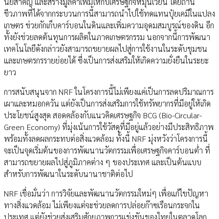
นัยสำคัญ และสร้างมูลค่าเพิ่มให้กับเศรษฐกิจหมุนเวียน โดยถ่าน
ชีวภาพที่ได้จากกระบวนการนี้สามารถนำไปใช้ทดแทนปุ๋ยเคมีในแปลง
เกษตร ช่วยกักเก็บคาร์บอนในดินและเพิ่มความอุดมสมบูรณ์ของดิน อีก
ทั้งยังช่วยลดต้นทุนการผลิตในภาคเกษตรกรรม นอกจากนี้การพัฒนา
เทคโนโลยีดังกล่าวยังสามารถขยายผลไปสู่การใช้งานในระดับชุมชน
และเกษตรกรรายย่อยได้ ซึ่งเป็นการส่งเสริมให้เกิดความยั่งยืนในระยะ
ยาว
การสนับสนุนจาก NRF ในโครงการนี้ไม่เพียงแค่เป็นการลดปริมาณการ
เผาและหมอกควัน แต่ยังเป็นการส่งเสริมการใช้ทรัพยากรที่มีอยู่ให้เกิด
ประโยชน์สูงสุด สอดคล้องกับแนวคิดเศรษฐกิจ BCG (Bio-Circular-
Green Economy) ที่มุ่งเน้นการใช้วัสดุที่มีอยู่แล้วอย่างมีประสิทธิภาพ
พร้อมทั้งลดผลกระทบต่อสิ่งแวดล้อม ทั้งนี้ NRF มุ่งหวังว่าโครงการนี้
จะเป็นจุดเริ่มต้นของการพัฒนานวัตกรรมเพื่อเศรษฐกิจคาร์บอนต่ำ ที่
สามารถขยายผลไปสู่ภูมิภาคต่าง ๆ ของประเทศ และเป็นต้นแบบ
สำหรับการพัฒนาในระดับนานาชาติต่อไป
NRF เชื่อมั่นว่า การวิจัยและพัฒนานวัตกรรมใหม่ๆ เพื่อแก้ไขปัญหา
ทางสิ่งแวดล้อม ไม่เพียงแต่จะช่วยลดการปล่อยก๊าซเรือนกระจกใน
ประเทศ แต่ยังช่วยส่งเสริมศักยภาพการแข่งขันของไทยในตลาดโลก