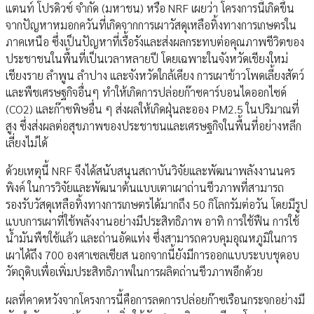
แตนท์ โปรดิวซ์ จำกัด (มหาชน) หรือ NRF เผยว่า โครงการนี้เกิดขึ้น
จากปัญหาหมอกควันที่เกิดจากการเผาวัสดุเหลือทิ้งทางการเกษตรใน
ภาคเหนือ ซึ่งเป็นปัญหาที่เรื้อรังและส่งผลกระทบต่อคุณภาพชีวิตของ
ประชาชนในพื้นที่เป็นเวลาหลายปี โดยเฉพาะในจังหวัดเชียงใหม่
เชียงราย ลำพูน ลำปาง และจังหวัดใกล้เคียง การเผาข้าวโพดเลี้ยงสัตว์
และพืชเศรษฐกิจอื่นๆ ทำให้เกิดการปล่อยก๊าซคาร์บอนไดออกไซด์
(CO2) และก๊าซพิษอื่น ๆ ส่งผลให้เกิดฝุ่นละออง PM2.5 ในปริมาณที่
สูง ซึ่งส่งผลต่อสุขภาพของประชาชนและเศรษฐกิจในพื้นที่อย่างหลีก
เลี่ยงไม่ได้
ด้วยเหตุนี้ NRF จึงได้สนับสนุนสถาบันวิจัยและพัฒนาพลังงานนคร
พิงค์ ในการวิจัยและพัฒนาต้นแบบเตาเผาถ่านชีวภาพที่สามารถ
รองรับวัสดุเหลือทิ้งทางการเกษตรได้มากถึง 50 กิโลกรัมต่อวัน โดยมีรูป
แบบการเผาที่ใช้พลังงานอย่างมีประสิทธิภาพ อาทิ การใช้ฟืน การใช้
น้ำมันพืชใช้แล้ว และถ่านอัดแท่ง ซึ่งสามารถควบคุมอุณหภูมิในการ
เผาได้ถึง 700 องศาเซลเซียส นอกจากนี้ยังมีการออกแบบระบบชุดอบ
วัตถุดิบเพื่อเพิ่มประสิทธิภาพในการผลิตถ่านชีวภาพอีกด้วย
ผลที่คาดหวังจากโครงการนี้คือการลดการปล่อยก๊าซเรือนกระจกอย่างมี