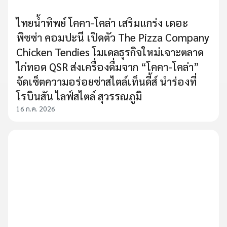
ไทยน้ำทิพย์ โคคา-โคล่า เสริมแกร่ง เดอะ
พิซซ่า คอมปะนี เปิดตัว The Pizza Company
Chicken Tendies โมเดลธุรกิจใหม่เจาะตลาด
ไก่ทอด QSR ส่งเครื่องดื่มจาก “โคคา-โคล่า”
จัดเซ็ตความอร่อยซ่าสไตล์เท็นดี้ส์ นำร่องที่
โรบินสัน ไลฟ์สไตล์ สุวรรณภูมิ
16 ก.ค. 2026