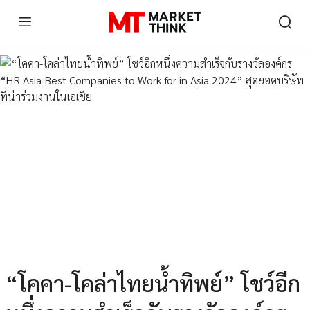
“โคคา-โคล่าไทยน้ำทิพย์” โชว์อีก