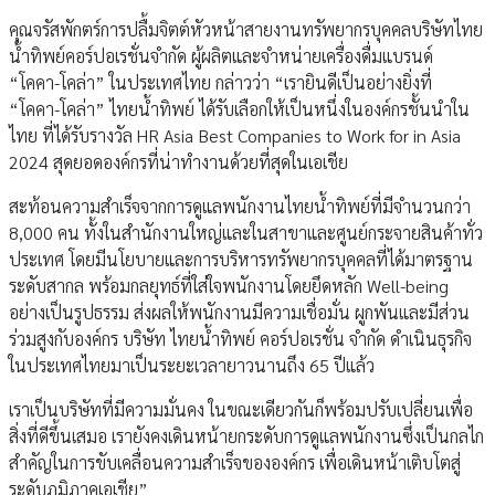
คุณจรัสพักตร์การปลื้มจิตต์หัวหน้าสายงานทรัพยากรบุคคลบริษัทไทย
น้ำทิพย์คอร์ปอเรชั่นจำกัด ผู้ผลิตและจำหน่ายเครื่องดื่มแบรนด์
“โคคา-โคล่า” ในประเทศไทย กล่าวว่า “เรายินดีเป็นอย่างยิ่งที่
“โคคา-โคล่า” ไทยน้ำทิพย์ ได้รับเลือกให้เป็นหนึ่งในองค์กรชั้นนำใน
ไทย ที่ได้รับรางวัล HR Asia Best Companies to Work for in Asia
2024 สุดยอดองค์กรที่น่าทำงานด้วยที่สุดในเอเชีย
สะท้อนความสำเร็จจากการดูแลพนักงานไทยน้ำทิพย์ที่มีจำนวนกว่า
8,000 คน ทั้งในสำนักงานใหญ่และในสาขาและศูนย์กระจายสินค้าทั่ว
ประเทศ โดยมีนโยบายและการบริหารทรัพยากรบุคคลที่ได้มาตรฐาน
ระดับสากล พร้อมกลยุทธ์ที่ใส่ใจพนักงานโดยยึดหลัก Well-being
อย่างเป็นรูปธรรม ส่งผลให้พนักงานมีความเชื่อมั่น ผูกพันและมีส่วน
ร่วมสูงกับองค์กร บริษัท ไทยน้ำทิพย์ คอร์ปอเรชั่น จำกัด ดำเนินธุรกิจ
ในประเทศไทยมาเป็นระยะเวลายาวนานถึง 65 ปีแล้ว
เราเป็นบริษัทที่มีความมั่นคง ในขณะเดียวกันก็พร้อมปรับเปลี่ยนเพื่อ
สิ่งที่ดีขึ้นเสมอ เรายังคงเดินหน้ายกระดับการดูแลพนักงานซึ่งเป็นกลไก
สำคัญในการขับเคลื่อนความสำเร็จขององค์กร เพื่อเดินหน้าเติบโตสู่
ระดับภูมิภาคเอเชีย”