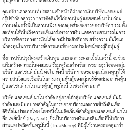
คุณอชิราเตาลานนท์ประธานเจ้าหน้าที่ฝ่ายการเงินบริษัทแอสเซนด์
กรุ๊ปจำกัด กล่าวว่า “การตัดสินใจไถ่ถอนหุ้นกู้ แอสเซนด์ นาโน ก่อน
กำหนดในครั้งนี้เป็นส่วนหนึ่งของกลยุทธ์ระยะยาวของบริษัทฯ รวมทั้ง
สะท้อนให้เห็นถึงความแข็งแกร่งทางการเงิน และความสามารถในการ
บริหารจัดการทางการเงินได้อย่างมีประสิทธิภาพ สร้างความมั่นใจแก่
นักลงทุนในการบริหารจัดการและรักษาผลประโยชน์ของผู้ถือหุ้นกู้
ซึ่งการปรับปรุงโครงสร้างเงินทุน และลดภาระดอกเบี้ยในครั้งนี้ จะช่วย
เสริมสร้างความมั่นคงและเตรียมพร้อมสำหรับการขยายธุรกิจของกลุ่ม
บริษัท แอสเซนด์ มันนี่ ต่อไป ทั้งนี้ บริษัทฯ ขอขอบคุณนักลงทุนที่ให้
ความสนใจและเชื่อมั่นในการลงทุนหุ้นกุ้ของกลุ่มบริษัทเสมอมาทั้งหุ้น
กู้ แอสเซนด์ นาโน และหุ้นกู้ ทรูมันนี่ ในช่วงที่ผ่านมา”
บริษัท แอสเซนด์ นาโน จำกัด อยู่ภายใต้กลุ่มบริษัท แอสเซนด์ มันนี่
จำกัด และมีบทบาทสำคัญในการขยายบริการและการเข้าถึงสินเชื่อ
ดิจิทัลในประเทศไทย โดยหนึ่งในผลิตภัณฑ์สำคัญของแอสเซนด์ นาโน
คือ เพย์เน็กซ์ (Pay Next) ซึ่งเป็นบริการวงเงินและสินเชื่อที่ให้บริการ
ผ่านแอปพลิเคชันทรูมันนี่ (TrueMoney) ที่มีผู้ใช้งานครอบคลุมกว่า