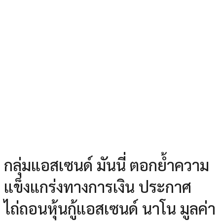
กลุ่มแอสเซนด์ มันนี่ ตอกย้ำความ
แข็งแกร่งทางการเงิน ประกาศ
ไถ่ถอนหุ้นกู้แอสเซนด์ นาโน มูลค่า